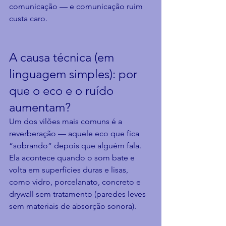
comunicação — e comunicação ruim 
custa caro.
A causa técnica (em 
linguagem simples): por 
que o eco e o ruído 
aumentam?
Um dos vilões mais comuns é a 
reverberação — aquele eco que fica 
“sobrando” depois que alguém fala. 
Ela acontece quando o som bate e 
volta em superfícies duras e lisas, 
como vidro, porcelanato, concreto e 
drywall sem tratamento (paredes leves 
sem materiais de absorção sonora).