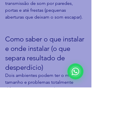
transmissão de som por paredes, 
portas e até frestas (pequenas 
aberturas que deixam o som escapar).
Como saber o que instalar 
e onde instalar (o que 
separa resultado de 
desperdício)
Dois ambientes podem ter o mesmo 
tamanho e problemas totalmente 
diferentes. Por isso, um bom processo 
envolve:
Entender o uso: é reunião? 
atendimento? produção? 
refeitório?