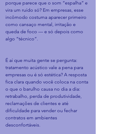
porque parece que o som “espalha” e 
vira um ruído só? Em empresas, esse 
incômodo costuma aparecer primeiro 
como cansaço mental, irritação e 
queda de foco — e só depois como 
algo “técnico”.
É aí que muita gente se pergunta: 
tratamento acústico vale a pena para 
empresas ou é só estética? A resposta 
fica clara quando você coloca na conta 
o que o barulho causa no dia a dia: 
retrabalho, perda de produtividade, 
reclamações de clientes e até 
dificuldade para vender ou fechar 
contratos em ambientes 
desconfortáveis.