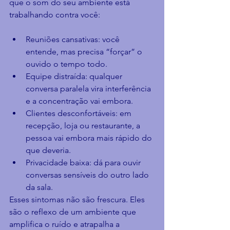
que o som do seu ambiente está 
trabalhando contra você:
Reuniões cansativas: você 
entende, mas precisa “forçar” o 
ouvido o tempo todo.
Equipe distraída: qualquer 
conversa paralela vira interferência 
e a concentração vai embora.
Clientes desconfortáveis: em 
recepção, loja ou restaurante, a 
pessoa vai embora mais rápido do 
que deveria.
Privacidade baixa: dá para ouvir 
conversas sensíveis do outro lado 
da sala.
Esses sintomas não são frescura. Eles 
são o reflexo de um ambiente que 
amplifica o ruído e atrapalha a 