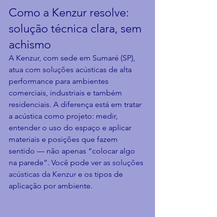
Como a Kenzur resolve: 
solução técnica clara, sem 
achismo
A Kenzur, com sede em Sumaré (SP), 
atua com soluções acústicas de alta 
performance para ambientes 
comerciais, industriais e também 
residenciais. A diferença está em tratar 
a acústica como projeto: medir, 
entender o uso do espaço e aplicar 
materiais e posições que fazem 
sentido — não apenas “colocar algo 
na parede”. Você pode ver 
as soluções 
acústicas da Kenzur
 e os tipos de 
aplicação por ambiente.