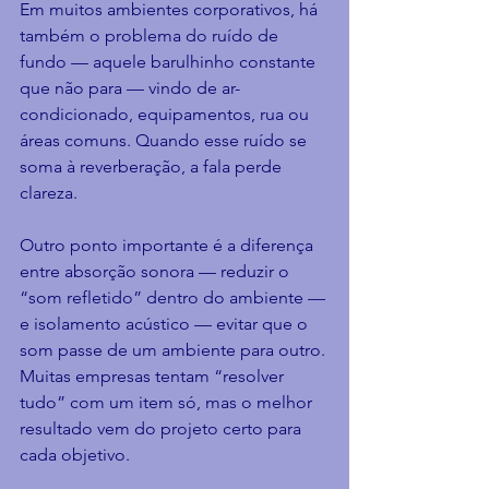
Em muitos ambientes corporativos, há 
também o problema do ruído de 
fundo — aquele barulhinho constante 
que não para — vindo de ar-
condicionado, equipamentos, rua ou 
áreas comuns. Quando esse ruído se 
soma à reverberação, a fala perde 
clareza.
Outro ponto importante é a diferença 
entre absorção sonora — reduzir o 
“som refletido” dentro do ambiente — 
e isolamento acústico — evitar que o 
som passe de um ambiente para outro. 
Muitas empresas tentam “resolver 
tudo” com um item só, mas o melhor 
resultado vem do projeto certo para 
cada objetivo.