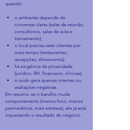
quando:
o ambiente depende de 
conversas claras (salas de reunião, 
consultórios, salas de aula e 
treinamento);
o local precisa reter clientes por 
mais tempo (restaurantes, 
recepções, showrooms);
há exigência de privacidade 
(jurídico, RH, financeiro, clínicas);
o ruído gera queixas internas ou 
avaliações negativas.
Em resumo: se o barulho muda 
comportamento (menos foco, menos 
permanência, mais estresse), ele já está 
impactando o resultado do negócio.