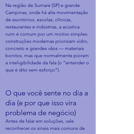
Na região de Sumaré (SP) e grande 
Campinas, onde há alta movimentação 
de escritórios, escolas, clínicas, 
restaurantes e indústrias, a acústica 
ruim é comum por um motivo simples: 
construções modernas priorizam vidro, 
concreto e grandes vãos — materiais 
bonitos, mas que normalmente pioram 
a inteligibilidade da fala (o “entender o 
que é dito sem esforço”).
O que você sente no dia a 
dia (e por que isso vira 
problema de negócio)
Antes de falar em soluções, vale 
reconhecer os sinais mais comuns de 