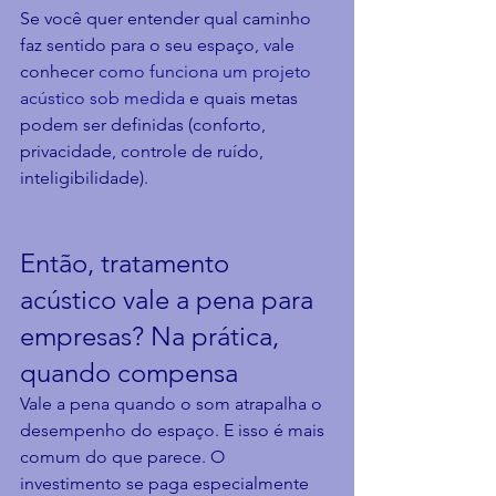
Se você quer entender qual caminho 
faz sentido para o seu espaço, vale 
conhecer 
como funciona um projeto 
acústico sob medida
 e quais metas 
podem ser definidas (conforto, 
privacidade, controle de ruído, 
inteligibilidade).
Então, tratamento 
acústico vale a pena para 
empresas? Na prática, 
quando compensa
Vale a pena quando o som atrapalha o 
desempenho do espaço. E isso é mais 
comum do que parece. O 
investimento se paga especialmente 