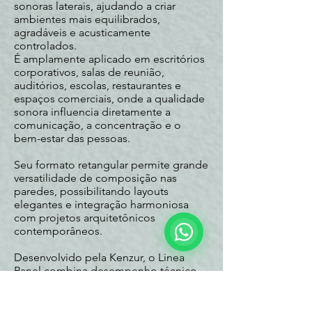
sonoras laterais, ajudando a criar
ambientes mais equilibrados,
agradáveis e acusticamente
controlados.
É amplamente aplicado em escritórios
corporativos, salas de reunião,
auditórios, escolas, restaurantes e
espaços comerciais, onde a qualidade
sonora influencia diretamente a
comunicação, a concentração e o
bem-estar das pessoas.
Seu formato retangular permite grande
versatilidade de composição nas
paredes, possibilitando layouts
elegantes e integração harmoniosa
com projetos arquitetônicos
contemporâneos.
Desenvolvido pela Kenzur, o Linea
Panel combina desempenho técnico,
durabilidade e estética refinada,
oferecendo uma solução profissional
para projetos que exigem eficiência