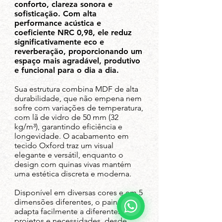
conforto, clareza sonora e
sofisticação. Com alta
performance acústica e
coeficiente NRC 0,98, ele reduz
significativamente eco e
reverberação, proporcionando um
espaço mais agradável, produtivo
e funcional para o dia a dia.
Sua estrutura combina MDF de alta
durabilidade, que não empena nem
sofre com variações de temperatura,
com lã de vidro de 50 mm (32
kg/m³), garantindo eficiência e
longevidade. O acabamento em
tecido Oxford traz um visual
elegante e versátil, enquanto o
design com quinas vivas mantém
uma estética discreta e moderna.
Disponível em diversas cores e em 5
dimensões diferentes, o painel se
adapta facilmente a diferentes
projetos e necessidades, desde