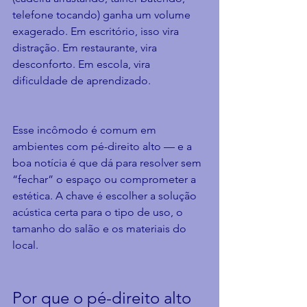
telefone tocando) ganha um volume 
exagerado. Em escritório, isso vira 
distração. Em restaurante, vira 
desconforto. Em escola, vira 
dificuldade de aprendizado.
Esse incômodo é comum em 
ambientes com pé-direito alto — e a 
boa notícia é que dá para resolver sem 
“fechar” o espaço ou comprometer a 
estética. A chave é escolher a solução 
acústica certa para o tipo de uso, o 
tamanho do salão e os materiais do 
local.
Por que o pé-direito alto 