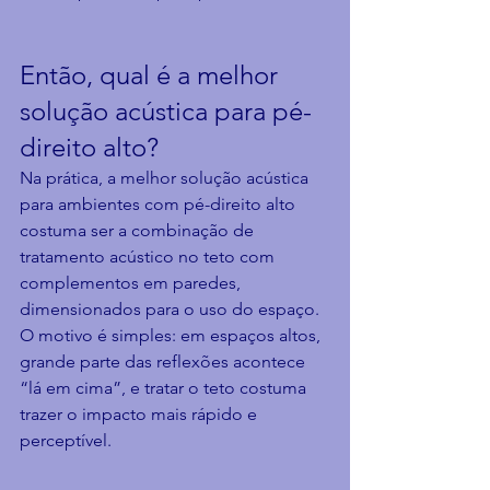
Então, qual é a melhor 
solução acústica para pé-
direito alto?
Na prática, a melhor solução acústica 
para ambientes com pé-direito alto 
costuma ser a combinação de 
tratamento acústico no teto com 
complementos em paredes, 
dimensionados para o uso do espaço. 
O motivo é simples: em espaços altos, 
grande parte das reflexões acontece 
“lá em cima”, e tratar o teto costuma 
trazer o impacto mais rápido e 
perceptível.