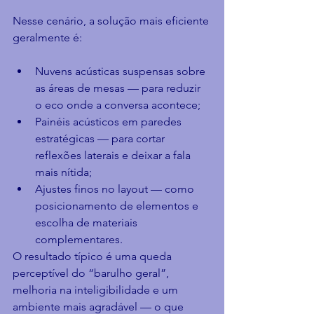
Nesse cenário, a solução mais eficiente 
geralmente é:
Nuvens acústicas suspensas sobre 
as áreas de mesas — para reduzir 
o eco onde a conversa acontece;
Painéis acústicos em paredes 
estratégicas — para cortar 
reflexões laterais e deixar a fala 
mais nítida;
Ajustes finos no layout — como 
posicionamento de elementos e 
escolha de materiais 
complementares.
O resultado típico é uma queda 
perceptível do “barulho geral”, 
melhoria na inteligibilidade e um 
ambiente mais agradável — o que 