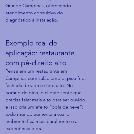
Grande Campinas, oferecendo 
atendimento consultivo do 
diagnóstico à instalação
.
Exemplo real de 
aplicação: restaurante 
com pé-direito alto
Pense em um restaurante em 
Campinas com salão amplo, piso frio, 
fachada de vidro e teto alto. No 
horário de pico, o cliente sente que 
precisa falar mais alto para ser ouvido, 
e isso cria um efeito “bola de neve”: 
todo mundo aumenta a voz, o 
ambiente fica mais barulhento e a 
experiência piora.