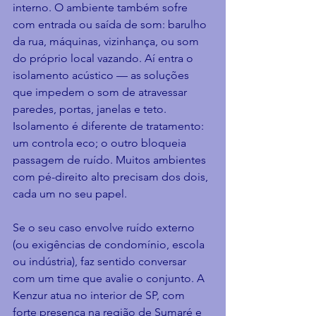
interno. O ambiente também sofre 
com entrada ou saída de som: barulho 
da rua, máquinas, vizinhança, ou som 
do próprio local vazando. Aí entra o 
isolamento acústico — as soluções 
que impedem o som de atravessar 
paredes, portas, janelas e teto. 
Isolamento é diferente de tratamento: 
um controla eco; o outro bloqueia 
passagem de ruído. Muitos ambientes 
com pé-direito alto precisam dos dois, 
cada um no seu papel.
Se o seu caso envolve ruído externo 
(ou exigências de condomínio, escola 
ou indústria), faz sentido conversar 
com um time que avalie o conjunto. A 
Kenzur atua no interior de SP, com 
forte presença na região de Sumaré e 