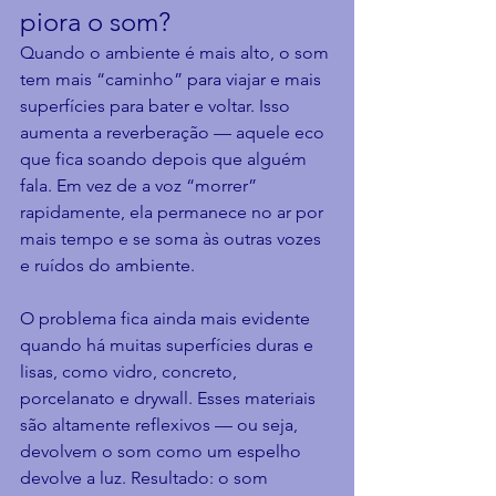
piora o som?
Quando o ambiente é mais alto, o som 
tem mais “caminho” para viajar e mais 
superfícies para bater e voltar. Isso 
aumenta a reverberação — aquele eco 
que fica soando depois que alguém 
fala. Em vez de a voz “morrer” 
rapidamente, ela permanece no ar por 
mais tempo e se soma às outras vozes 
e ruídos do ambiente.
O problema fica ainda mais evidente 
quando há muitas superfícies duras e 
lisas, como vidro, concreto, 
porcelanato e drywall. Esses materiais 
são altamente reflexivos — ou seja, 
devolvem o som como um espelho 
devolve a luz. Resultado: o som 