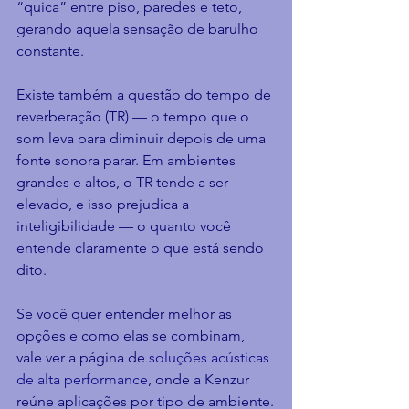
“quica” entre piso, paredes e teto, 
gerando aquela sensação de barulho 
constante.
Existe também a questão do tempo de 
reverberação (TR) — o tempo que o 
som leva para diminuir depois de uma 
fonte sonora parar. Em ambientes 
grandes e altos, o TR tende a ser 
elevado, e isso prejudica a 
inteligibilidade — o quanto você 
entende claramente o que está sendo 
dito.
Se você quer entender melhor as 
opções e como elas se combinam, 
vale ver a página de 
soluções acústicas 
de alta performance
, onde a Kenzur 
reúne aplicações por tipo de ambiente.