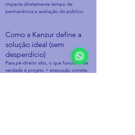
impacta diretamente tempo de 
permanência e avaliação do público.
Como a Kenzur define a 
solução ideal (sem 
desperdício)
Para pé-direito alto, o que funciona de 
verdade é projeto + execução correta. 
A Kenzur começa avaliando 
dimensões, materiais existentes e uso 
do espaço, e então define o conjunto 
de soluções e a distribuição ideal no 
ambiente. Isso evita dois erros 
comuns: instalar material insuficiente (e 
não sentir melhora) ou exagerar na 
aplicação (e gastar mais do que 