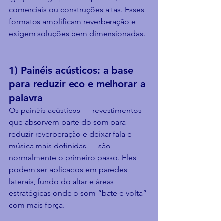
comerciais ou construções altas. Esses 
formatos amplificam reverberação e 
exigem soluções bem dimensionadas.
1) Painéis acústicos: a base 
para reduzir eco e melhorar a 
palavra
Os painéis acústicos — revestimentos 
que absorvem parte do som para 
reduzir reverberação e deixar fala e 
música mais definidas — são 
normalmente o primeiro passo. Eles 
podem ser aplicados em paredes 
laterais, fundo do altar e áreas 
estratégicas onde o som “bate e volta” 
com mais força.