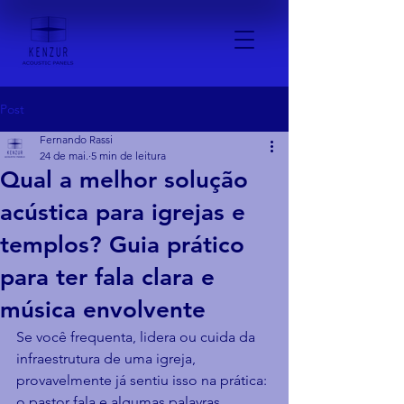
Post
Fernando Rassi
24 de mai.
5 min de leitura
Qual a melhor solução
acústica para igrejas e
templos? Guia prático
para ter fala clara e
música envolvente
Se você frequenta, lidera ou cuida da 
infraestrutura de uma igreja, 
provavelmente já sentiu isso na prática: 
o pastor fala e algumas palavras 