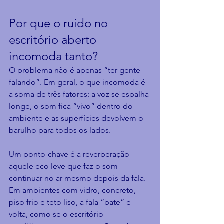
Por que o ruído no 
escritório aberto 
incomoda tanto?
O problema não é apenas “ter gente 
falando”. Em geral, o que incomoda é 
a soma de três fatores: a voz se espalha 
longe, o som fica “vivo” dentro do 
ambiente e as superfícies devolvem o 
barulho para todos os lados.
Um ponto-chave é a reverberação — 
aquele eco leve que faz o som 
continuar no ar mesmo depois da fala. 
Em ambientes com vidro, concreto, 
piso frio e teto liso, a fala “bate” e 
volta, como se o escritório 