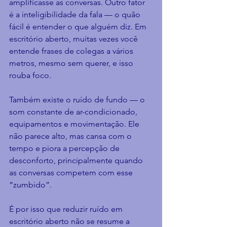
amplificasse as conversas. Outro fator 
é a inteligibilidade da fala — o quão 
fácil é entender o que alguém diz. Em 
escritório aberto, muitas vezes você 
entende frases de colegas a vários 
metros, mesmo sem querer, e isso 
rouba foco.
Também existe o ruído de fundo — o 
som constante de ar-condicionado, 
equipamentos e movimentação. Ele 
não parece alto, mas cansa com o 
tempo e piora a percepção de 
desconforto, principalmente quando 
as conversas competem com esse 
“zumbido”.
É por isso que reduzir ruído em 
escritório aberto não se resume a 