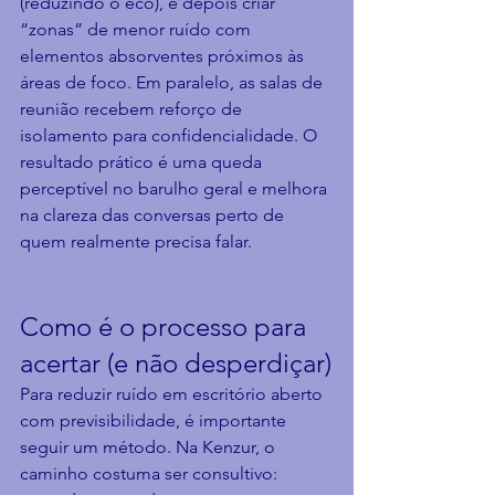
(reduzindo o eco), e depois criar 
“zonas” de menor ruído com 
elementos absorventes próximos às 
áreas de foco. Em paralelo, as salas de 
reunião recebem reforço de 
isolamento para confidencialidade. O 
resultado prático é uma queda 
perceptível no barulho geral e melhora 
na clareza das conversas perto de 
quem realmente precisa falar.
Como é o processo para 
acertar (e não desperdiçar)
Para reduzir ruído em escritório aberto 
com previsibilidade, é importante 
seguir um método. Na Kenzur, o 
caminho costuma ser consultivo: 