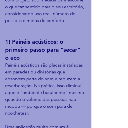
o que faz sentido para o seu escritório, 
considerando uso real, número de 
pessoas e metas de conforto.
1) Painéis acústicos: o 
primeiro passo para “secar” 
o eco
Painéis acústicos são placas instaladas 
em paredes ou divisórias que 
absorvem parte do som e reduzem a 
reverberação. Na prática, isso diminui 
aquele “ambiente barulhento” mesmo 
quando o volume das pessoas não 
mudou — porque o som para de 
ricochetear.
Uma aplicação muito comum é 