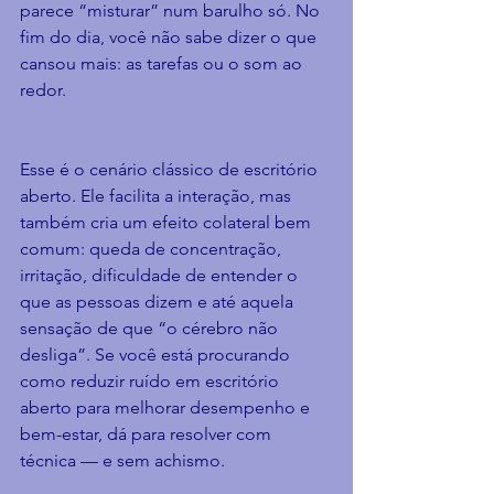
parece “misturar” num barulho só. No 
fim do dia, você não sabe dizer o que 
cansou mais: as tarefas ou o som ao 
redor.
Esse é o cenário clássico de escritório 
aberto. Ele facilita a interação, mas 
também cria um efeito colateral bem 
comum: queda de concentração, 
irritação, dificuldade de entender o 
que as pessoas dizem e até aquela 
sensação de que “o cérebro não 
desliga”. Se você está procurando 
como reduzir ruído em escritório 
aberto para melhorar desempenho e 
bem-estar, dá para resolver com 
técnica — e sem achismo.