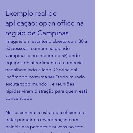
Exemplo real de 
aplicação: open office na 
região de Campinas
Imagine um escritório aberto com 30 a 
50 pessoas, comum na grande 
Campinas e no interior de SP, onde 
equipes de atendimento e comercial 
trabalham lado a lado. O principal 
incômodo costuma ser “todo mundo 
escuta todo mundo”, e reuniões 
rápidas viram distração para quem está 
concentrado.
Nesse cenário, a estratégia eficiente é 
tratar primeiro a reverberação com 
painéis nas paredes e nuvens no teto 