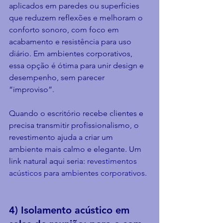
aplicados em paredes ou superfícies 
que reduzem reflexões e melhoram o 
conforto sonoro, com foco em 
acabamento e resistência para uso 
diário. Em ambientes corporativos, 
essa opção é ótima para unir design e 
desempenho, sem parecer 
“improviso”.
Quando o escritório recebe clientes e 
precisa transmitir profissionalismo, o 
revestimento ajuda a criar um 
ambiente mais calmo e elegante. Um 
link natural aqui seria: 
revestimentos 
acústicos para ambientes corporativos
.
4) Isolamento acústico em 