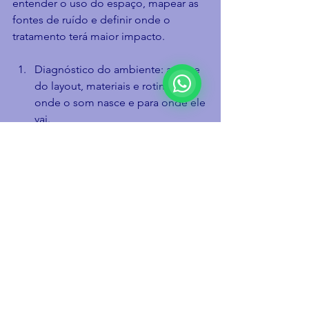
entender o uso do espaço, mapear as 
fontes de ruído e definir onde o 
tratamento terá maior impacto.
Diagnóstico do ambiente: análise 
do layout, materiais e rotinas — 
onde o som nasce e para onde ele 
vai.
Definição das metas: foco, 
privacidade, conforto em calls, 
melhoria de salas de reunião.
Projeto e especificação: escolha 
de painéis, nuvens, revestimentos 
e/ou isolamento — cada produto 
no lugar certo.
Instalação com prazo: execução 
organizada para reduzir impacto 
na operação.
Esse cuidado evita soluções “bonitas 