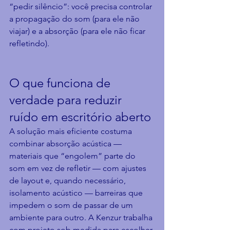
“pedir silêncio”: você precisa controlar 
a propagação do som (para ele não 
viajar) e a absorção (para ele não ficar 
refletindo).
O que funciona de 
verdade para reduzir 
ruído em escritório aberto
A solução mais eficiente costuma 
combinar absorção acústica — 
materiais que “engolem” parte do 
som em vez de refletir — com ajustes 
de layout e, quando necessário, 
isolamento acústico — barreiras que 
impedem o som de passar de um 
ambiente para outro. A Kenzur trabalha 
com projeto sob medida para escolher 