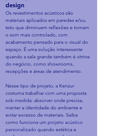
design
Os revestimentos acústicos são 
materiais aplicados em paredes e/ou 
teto que diminuem reflexões e tornam 
o som mais controlado, com 
acabamento pensado para o visual do 
espaço. É uma solução interessante 
quando a sala grande também é vitrine 
do negócio, como showrooms, 
recepções e áreas de atendimento.
Nesse tipo de projeto, a Kenzur 
costuma trabalhar com uma proposta 
sob medida: absorver onde precisa, 
manter a identidade do ambiente e 
evitar excesso de materiais. Saiba 
como funciona um 
projeto acústico 
personalizado
 quando estética e 