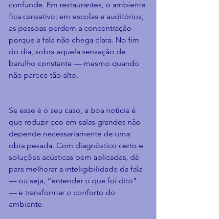
confunde. Em restaurantes, o ambiente 
fica cansativo; em escolas e auditórios, 
as pessoas perdem a concentração 
porque a fala não chega clara. No fim 
do dia, sobra aquela sensação de 
barulho constante — mesmo quando 
não parece tão alto.
Se esse é o seu caso, a boa notícia é 
que reduzir eco em salas grandes não 
depende necessariamente de uma 
obra pesada. Com diagnóstico certo e 
soluções acústicas bem aplicadas, dá 
para melhorar a inteligibilidade da fala 
— ou seja, “entender o que foi dito” 
— e transformar o conforto do 
ambiente.