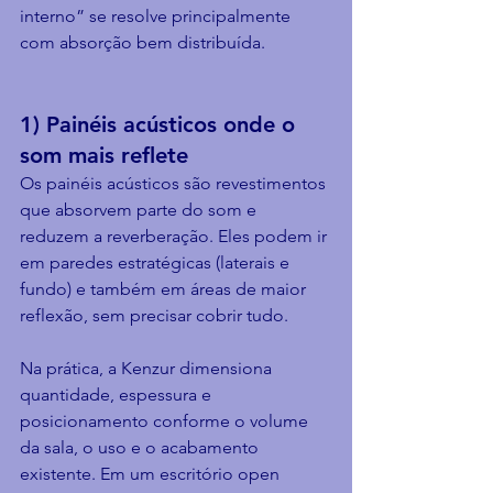
interno” se resolve principalmente 
com absorção bem distribuída.
1) Painéis acústicos onde o 
som mais reflete
Os painéis acústicos são revestimentos 
que absorvem parte do som e 
reduzem a reverberação. Eles podem ir 
em paredes estratégicas (laterais e 
fundo) e também em áreas de maior 
reflexão, sem precisar cobrir tudo.
Na prática, a Kenzur dimensiona 
quantidade, espessura e 
posicionamento conforme o volume 
da sala, o uso e o acabamento 
existente. Em um escritório open 