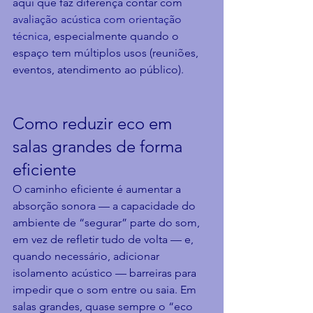
aqui que faz diferença contar com 
avaliação acústica com orientação 
técnica
, especialmente quando o 
espaço tem múltiplos usos (reuniões, 
eventos, atendimento ao público).
Como reduzir eco em 
salas grandes de forma 
eficiente
O caminho eficiente é aumentar a 
absorção sonora — a capacidade do 
ambiente de “segurar” parte do som, 
em vez de refletir tudo de volta — e, 
quando necessário, adicionar 
isolamento acústico — barreiras para 
impedir que o som entre ou saia. Em 
salas grandes, quase sempre o “eco 