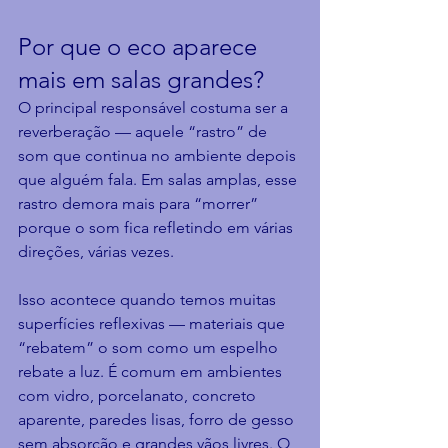
Por que o eco aparece 
mais em salas grandes?
O principal responsável costuma ser a 
reverberação — aquele “rastro” de 
som que continua no ambiente depois 
que alguém fala. Em salas amplas, esse 
rastro demora mais para “morrer” 
porque o som fica refletindo em várias 
direções, várias vezes.
Isso acontece quando temos muitas 
superfícies reflexivas — materiais que 
“rebatem” o som como um espelho 
rebate a luz. É comum em ambientes 
com vidro, porcelanato, concreto 
aparente, paredes lisas, forro de gesso 
sem absorção e grandes vãos livres. O 