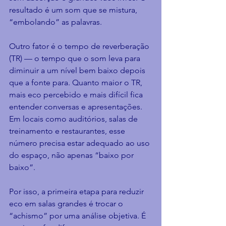
resultado é um som que se mistura, 
“embolando” as palavras.
Outro fator é o tempo de reverberação 
(TR) — o tempo que o som leva para 
diminuir a um nível bem baixo depois 
que a fonte para. Quanto maior o TR, 
mais eco percebido e mais difícil fica 
entender conversas e apresentações. 
Em locais como auditórios, salas de 
treinamento e restaurantes, esse 
número precisa estar adequado ao uso 
do espaço, não apenas “baixo por 
baixo”.
Por isso, a primeira etapa para reduzir 
eco em salas grandes é trocar o 
“achismo” por uma análise objetiva. É 