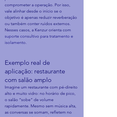
comprometer a operação. Por isso, 
vale alinhar desde o início se o 
objetivo é apenas reduzir reverberação 
ou também conter ruídos externos. 
Nesses casos, a Kenzur orienta com 
suporte consultivo para tratamento e 
isolamento
.
Exemplo real de 
aplicação: restaurante 
com salão amplo
Imagine um restaurante com pé-direito 
alto e muito vidro: no horário de pico, 
o salão “sobe” de volume 
rapidamente. Mesmo sem música alta, 
as conversas se somam, refletem no 