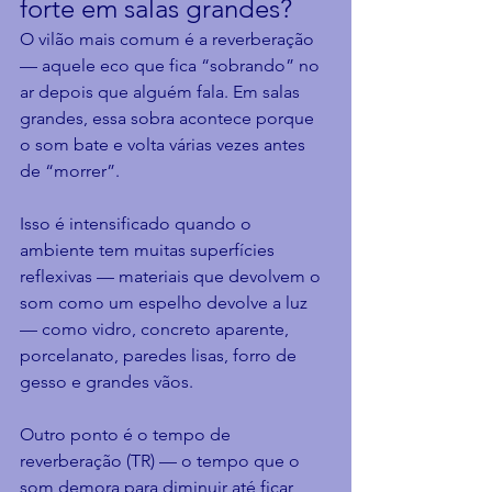
forte em salas grandes?
O vilão mais comum é a reverberação 
— aquele eco que fica “sobrando” no 
ar depois que alguém fala. Em salas 
grandes, essa sobra acontece porque 
o som bate e volta várias vezes antes 
de “morrer”.
Isso é intensificado quando o 
ambiente tem muitas superfícies 
reflexivas — materiais que devolvem o 
som como um espelho devolve a luz 
— como vidro, concreto aparente, 
porcelanato, paredes lisas, forro de 
gesso e grandes vãos.
Outro ponto é o tempo de 
reverberação (TR) — o tempo que o 
som demora para diminuir até ficar 