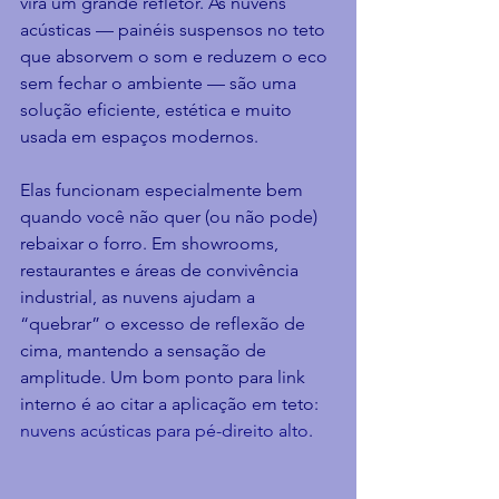
vira um grande refletor. As nuvens 
acústicas — painéis suspensos no teto 
que absorvem o som e reduzem o eco 
sem fechar o ambiente — são uma 
solução eficiente, estética e muito 
usada em espaços modernos.
Elas funcionam especialmente bem 
quando você não quer (ou não pode) 
rebaixar o forro. Em showrooms, 
restaurantes e áreas de convivência 
industrial, as nuvens ajudam a 
“quebrar” o excesso de reflexão de 
cima, mantendo a sensação de 
amplitude. Um bom ponto para link 
interno é ao citar a aplicação em teto: 
nuvens acústicas para pé-direito alto
.