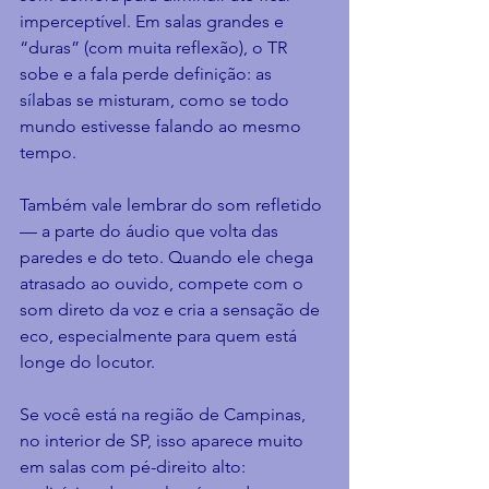
imperceptível. Em salas grandes e 
“duras” (com muita reflexão), o TR 
sobe e a fala perde definição: as 
sílabas se misturam, como se todo 
mundo estivesse falando ao mesmo 
tempo.
Também vale lembrar do som refletido 
— a parte do áudio que volta das 
paredes e do teto. Quando ele chega 
atrasado ao ouvido, compete com o 
som direto da voz e cria a sensação de 
eco, especialmente para quem está 
longe do locutor.
Se você está na região de Campinas, 
no interior de SP, isso aparece muito 
em salas com pé-direito alto: 