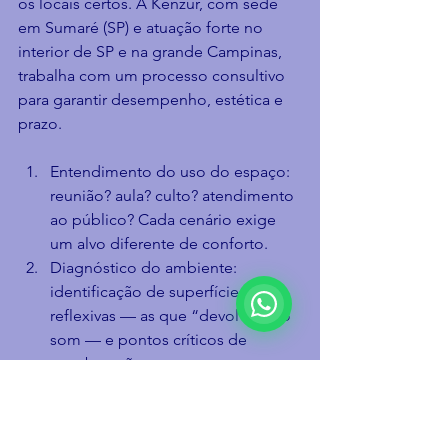
os locais certos. A Kenzur, com sede 
em Sumaré (SP) e atuação forte no 
interior de SP e na grande Campinas, 
trabalha com um processo consultivo 
para garantir desempenho, estética e 
prazo.
Entendimento do uso do espaço: 
reunião? aula? culto? atendimento 
ao público? Cada cenário exige 
um alvo diferente de conforto.
Diagnóstico do ambiente: 
identificação de superfícies 
reflexivas — as que “devolvem” o 
som — e pontos críticos de 
reverberação.
Projeto e especificação: escolha 
de painéis, nuvens e 
revestimentos com performance 