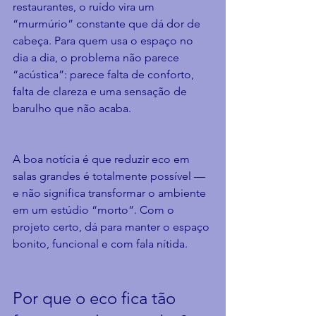
restaurantes, o ruído vira um 
“murmúrio” constante que dá dor de 
cabeça. Para quem usa o espaço no 
dia a dia, o problema não parece 
“acústica”: parece falta de conforto, 
falta de clareza e uma sensação de 
barulho que não acaba.
A boa notícia é que reduzir eco em 
salas grandes é totalmente possível — 
e não significa transformar o ambiente 
em um estúdio “morto”. Com o 
projeto certo, dá para manter o espaço 
bonito, funcional e com fala nítida.
Por que o eco fica tão 