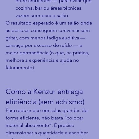
entre ambientes — para evitar que 
cozinha, bar ou áreas técnicas 
vazem som para o salão.
O resultado esperado é um salão onde 
as pessoas conseguem conversar sem 
gritar, com menos fadiga auditiva — 
cansaço por excesso de ruído — e 
maior permanência (o que, na prática, 
melhora a experiência e ajuda no 
faturamento).
Como a Kenzur entrega 
eficiência (sem achismo)
Para reduzir eco em salas grandes de 
forma eficiente, não basta “colocar 
material absorvente”. É preciso 
dimensionar a quantidade e escolher 