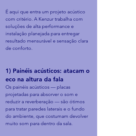
É aqui que entra um projeto acústico 
com critério. A Kenzur trabalha com 
soluções de alta performance e 
instalação planejada para entregar 
resultado mensurável e sensação clara 
de conforto.
1) Painéis acústicos: atacam o 
eco na altura da fala
Os painéis acústicos — placas 
projetadas para absorver o som e 
reduzir a reverberação — são ótimos 
para tratar paredes laterais e o fundo 
do ambiente, que costumam devolver 
muito som para dentro da sala.