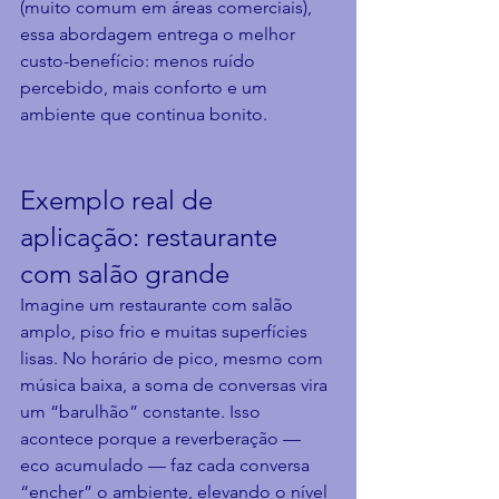
(muito comum em áreas comerciais), 
essa abordagem entrega o melhor 
custo-benefício: menos ruído 
percebido, mais conforto e um 
ambiente que continua bonito.
Exemplo real de 
aplicação: restaurante 
com salão grande
Imagine um restaurante com salão 
amplo, piso frio e muitas superfícies 
lisas. No horário de pico, mesmo com 
música baixa, a soma de conversas vira 
um “barulhão” constante. Isso 
acontece porque a reverberação — 
eco acumulado — faz cada conversa 
“encher” o ambiente, elevando o nível 