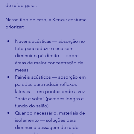
de ruído geral.
Nesse tipo de caso, a Kenzur costuma 
priorizar:
Nuvens acústicas — absorção no 
teto para reduzir o eco sem 
diminuir o pé-direito — sobre 
áreas de maior concentração de 
mesas.
Painéis acústicos — absorção em 
paredes para reduzir reflexos 
laterais — em pontos onde a voz 
“bate e volta” (paredes longas e 
fundo do salão).
Quando necessário, materiais de 
isolamento — soluções para 
diminuir a passagem de ruído 