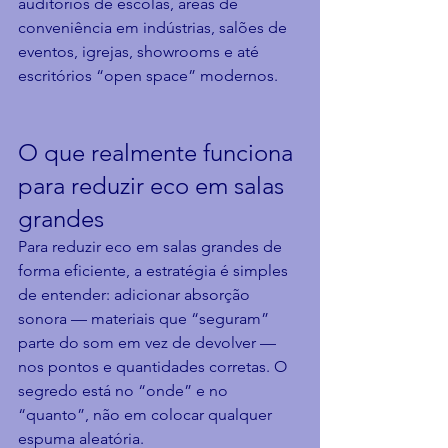
auditórios de escolas, áreas de 
conveniência em indústrias, salões de 
eventos, igrejas, showrooms e até 
escritórios “open space” modernos.
O que realmente funciona 
para reduzir eco em salas 
grandes
Para reduzir eco em salas grandes de 
forma eficiente, a estratégia é simples 
de entender: adicionar absorção 
sonora — materiais que “seguram” 
parte do som em vez de devolver — 
nos pontos e quantidades corretas. O 
segredo está no “onde” e no 
“quanto”, não em colocar qualquer 
espuma aleatória.