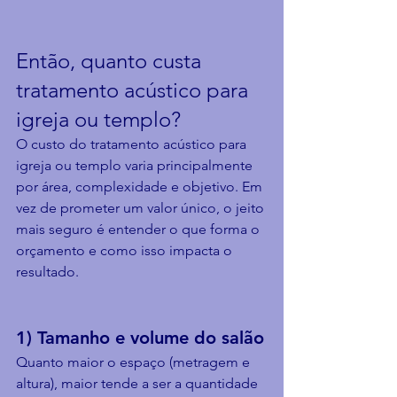
Então, quanto custa 
tratamento acústico para 
igreja ou templo?
O custo do tratamento acústico para 
igreja ou templo varia principalmente 
por área, complexidade e objetivo. Em 
vez de prometer um valor único, o jeito 
mais seguro é entender o que forma o 
orçamento e como isso impacta o 
resultado.
1) Tamanho e volume do salão
Quanto maior o espaço (metragem e 
altura), maior tende a ser a quantidade 