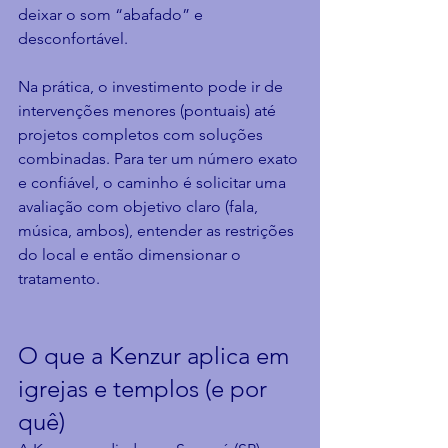
deixar o som “abafado” e 
desconfortável.
Na prática, o investimento pode ir de 
intervenções menores (pontuais) até 
projetos completos com soluções 
combinadas. Para ter um número exato 
e confiável, o caminho é solicitar uma 
avaliação com objetivo claro (fala, 
música, ambos), entender as restrições 
do local e então dimensionar o 
tratamento.
O que a Kenzur aplica em 
igrejas e templos (e por 
quê)