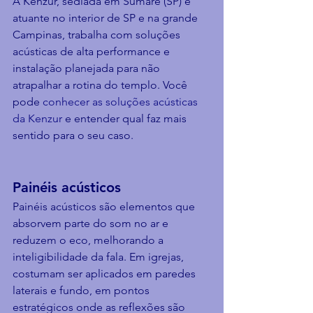
A Kenzur, sediada em Sumaré (SP) e 
atuante no interior de SP e na grande 
Campinas, trabalha com soluções 
acústicas de alta performance e 
instalação planejada para não 
atrapalhar a rotina do templo. Você 
pode 
conhecer as soluções acústicas 
da Kenzur
 e entender qual faz mais 
sentido para o seu caso.
Painéis acústicos
Painéis acústicos são elementos que 
absorvem parte do som no ar e 
reduzem o eco, melhorando a 
inteligibilidade da fala. Em igrejas, 
costumam ser aplicados em paredes 
laterais e fundo, em pontos 
estratégicos onde as reflexões são 