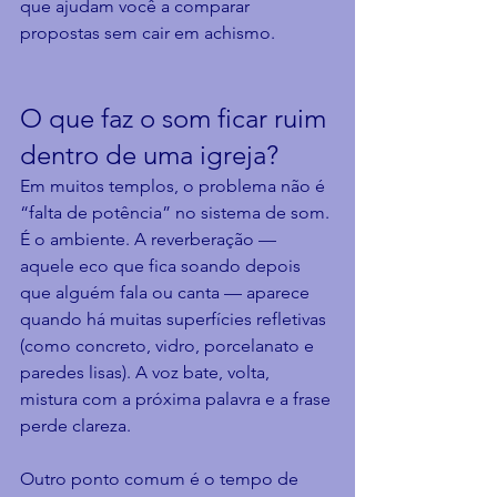
que ajudam você a comparar 
propostas sem cair em achismo.
O que faz o som ficar ruim 
dentro de uma igreja?
Em muitos templos, o problema não é 
“falta de potência” no sistema de som. 
É o ambiente. A reverberação — 
aquele eco que fica soando depois 
que alguém fala ou canta — aparece 
quando há muitas superfícies refletivas 
(como concreto, vidro, porcelanato e 
paredes lisas). A voz bate, volta, 
mistura com a próxima palavra e a frase 
perde clareza.
Outro ponto comum é o tempo de 