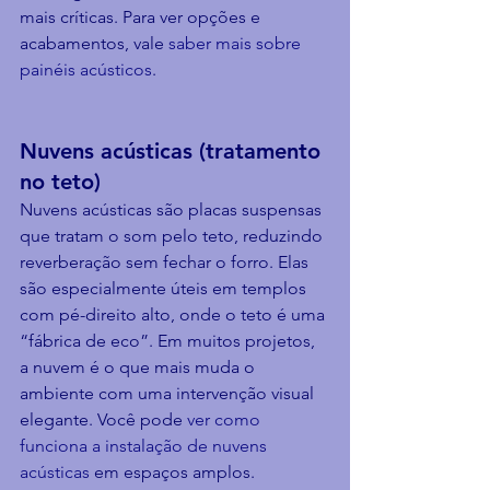
mais críticas. Para ver opções e 
acabamentos, vale 
saber mais sobre 
painéis acústicos
.
Nuvens acústicas (tratamento 
no teto)
Nuvens acústicas são placas suspensas 
que tratam o som pelo teto, reduzindo 
reverberação sem fechar o forro. Elas 
são especialmente úteis em templos 
com pé-direito alto, onde o teto é uma 
“fábrica de eco”. Em muitos projetos, 
a nuvem é o que mais muda o 
ambiente com uma intervenção visual 
elegante. Você pode 
ver como 
funciona a instalação de nuvens 
acústicas
 em espaços amplos.