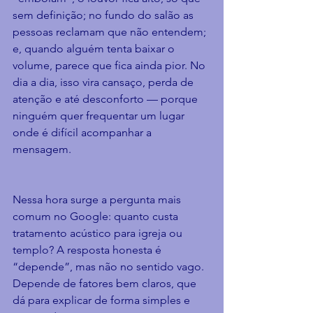
sem definição; no fundo do salão as 
pessoas reclamam que não entendem; 
e, quando alguém tenta baixar o 
volume, parece que fica ainda pior. No 
dia a dia, isso vira cansaço, perda de 
atenção e até desconforto — porque 
ninguém quer frequentar um lugar 
onde é difícil acompanhar a 
mensagem.
Nessa hora surge a pergunta mais 
comum no Google: quanto custa 
tratamento acústico para igreja ou 
templo? A resposta honesta é 
“depende”, mas não no sentido vago. 
Depende de fatores bem claros, que 
dá para explicar de forma simples e 