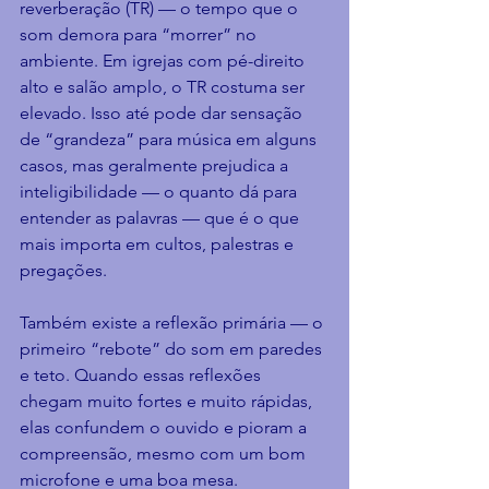
reverberação (TR) — o tempo que o 
som demora para “morrer” no 
ambiente. Em igrejas com pé-direito 
alto e salão amplo, o TR costuma ser 
elevado. Isso até pode dar sensação 
de “grandeza” para música em alguns 
casos, mas geralmente prejudica a 
inteligibilidade — o quanto dá para 
entender as palavras — que é o que 
mais importa em cultos, palestras e 
pregações.
Também existe a reflexão primária — o 
primeiro “rebote” do som em paredes 
e teto. Quando essas reflexões 
chegam muito fortes e muito rápidas, 
elas confundem o ouvido e pioram a 
compreensão, mesmo com um bom 
microfone e uma boa mesa.