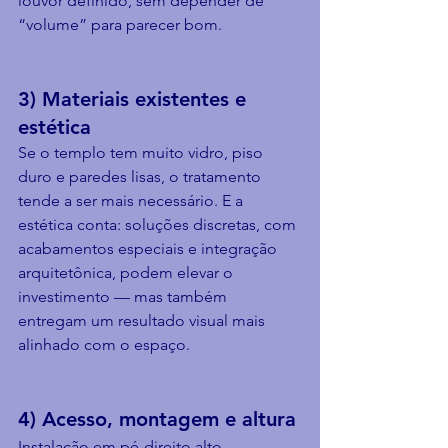
louvor definido, sem depender de 
“volume” para parecer bom.
3) Materiais existentes e 
estética
Se o templo tem muito vidro, piso 
duro e paredes lisas, o tratamento 
tende a ser mais necessário. E a 
estética conta: soluções discretas, com 
acabamentos especiais e integração 
arquitetônica, podem elevar o 
investimento — mas também 
entregam um resultado visual mais 
alinhado com o espaço.
4) Acesso, montagem e altura
Instalação em pé-direito alto, 