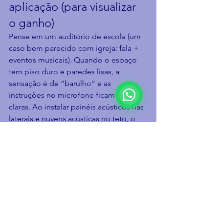
aplicação (para visualizar 
o ganho)
Pense em um auditório de escola (um 
caso bem parecido com igreja: fala + 
eventos musicais). Quando o espaço 
tem piso duro e paredes lisas, a 
sensação é de “barulho” e as 
instruções no microfone ficam pouco 
claras. Ao instalar painéis acústicos nas 
laterais e nuvens acústicas no teto, o 
eco cai, as palavras ficam mais nítidas e 
o operador de som não precisa 
“forçar” volume para compensar o 
ambiente. Em igrejas e templos, o 
efeito é o mesmo: mais clareza com 
menos esforço.