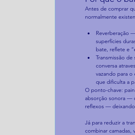
Antes de comprar qu
normalmente existem
Reverberação — 
superfícies dura
bate, reflete e 
Transmissão de
conversa atrave
vazando para o c
que dificulta a
O ponto-chave: paine
absorção sonora — o
reflexos — deixando
Já para reduzir a tr
combinar camadas, 