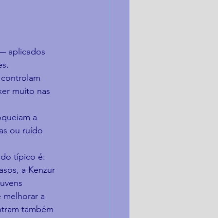
— aplicados 
es.
 controlam 
er muito nas 
oqueiam a 
s ou ruído 
o típico é: 
asos, a Kenzur 
uvens 
e melhorar a 
entram também 