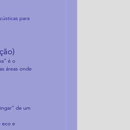
cústicas para 
ção)
ma” é o 
as áreas onde 
ingar” de um 
 eco e 