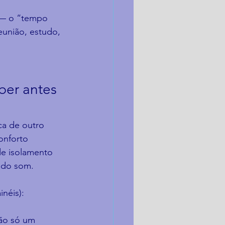
 — o “tempo 
união, estudo, 
ber antes 
ca de outro 
onforto 
de isolamento 
 do som.
inéis):
ão só um 