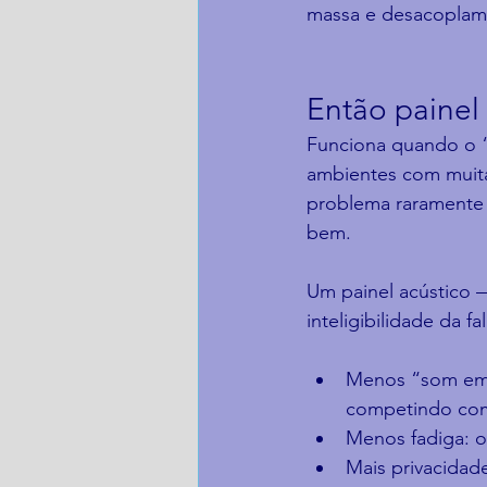
massa e desacoplame
Então painel
Funciona quando o “
ambientes com muita
problema raramente é
bem.
Um painel acústico 
inteligibilidade da 
Menos “som emba
competindo com 
Menos fadiga: o
Mais privacidad