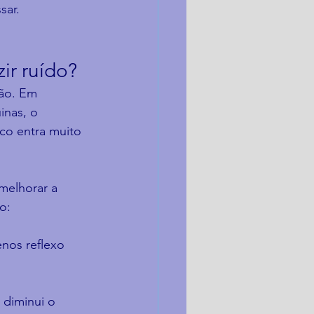
sar.
ir ruído?
ão. Em 
nas, o 
co entra muito 
melhorar a 
o:
nos reflexo 
 diminui o 