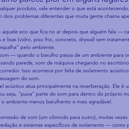
alquer produto, vale entender o que está acontecendo.
 dois problemas diferentes que muita gente chama ape
aquele eco que fica no ar depois que alguém fala — c
s e lisas (vidro, piso frio, concreto, drywall sem tratame
“espalha” pelo ambiente.
 som — quando o barulho passa de um ambiente para 
ssando parede, som de máquina chegando no escritório
orredor. Isso acontece por falta de isolamento acústico
 passagem do som.
l acústico atua principalmente na reverberação. Ele é u
u seja, “puxa” parte do som para dentro do próprio mat
 o ambiente menos barulhento e mais agradável.
ansmissão de som (um cômodo para outro), muitas vezes 
vedação e sistemas específicos de isolamento — como 