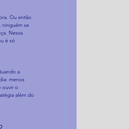
ora. Ou então 
, ninguém se 
eça. Nessa 
u é só 
 Quando a 
 dia: menos 
 ouvir o 
ratégia além do 
?