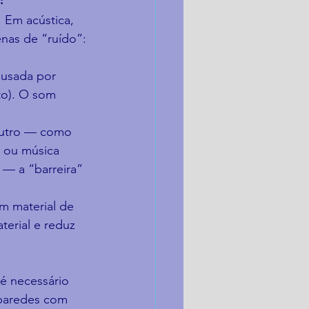
 Em acústica, 
nas de “ruído”:
ausada por 
nto). O som 
outro — como 
 ou música 
 — a “barreira” 
m material de 
erial e reduz 
é necessário 
paredes com 