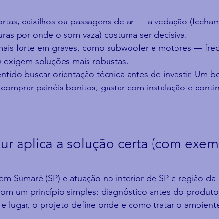
ortas, caixilhos ou passagens de ar — a vedação (fecha
ras por onde o som vaza) costuma ser decisiva.
is forte em graves, como subwoofer e motores — freq
) exigem soluções mais robustas.
entido buscar orientação técnica antes de investir. Um b
o: comprar painéis bonitos, gastar com instalação e conti
r aplica a solução certa (com exemp
em Sumaré (SP) e atuação no interior de SP e região da
com um princípio simples: diagnóstico antes do produto
e lugar, o projeto define onde e como tratar o ambiente 