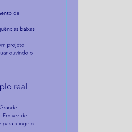
mento de 
uências baixas 
om projeto 
nuar ouvindo o 
lo real 
 Grande 
. Em vez de 
para atingir o 