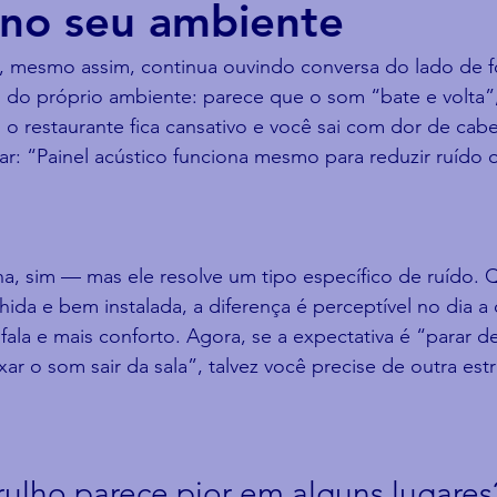
no seu ambiente
e, mesmo assim, continua ouvindo conversa do lado de f
 do próprio ambiente: parece que o som “bate e volta”
o restaurante fica cansativo e você sai com dor de cab
: “Painel acústico funciona mesmo para reduzir ruído o
na, sim — mas ele resolve um tipo específico de ruído.
ida e bem instalada, a diferença é perceptível no dia a
fala e mais conforto. Agora, se a expectativa é “parar de
xar o som sair da sala”, talvez você precise de outra est
rulho parece pior em alguns lugares