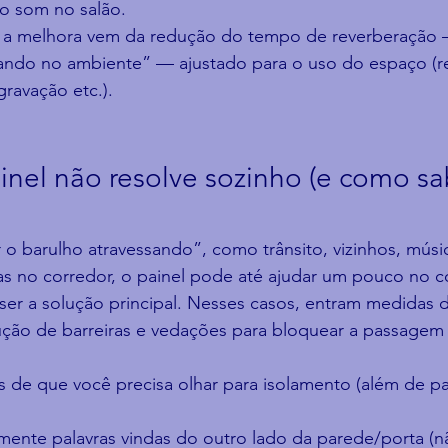
o som no salão.
, a melhora vem da redução do tempo de reverberação
ando no ambiente” — ajustado para o uso do espaço (re
gravação etc.).
nel não resolve sozinho (e como sa
r o barulho atravessando”, como trânsito, vizinhos, músi
 no corredor, o painel pode até ajudar um pouco no c
 ser a solução principal. Nesses casos, entram medidas 
ução de barreiras e vedações para bloquear a passagem
os de que você precisa olhar para isolamento (além de pa
mente palavras vindas do outro lado da parede/porta (n