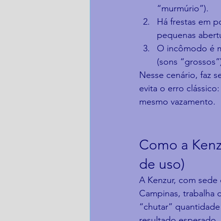
“murmúrio”).
Há frestas em p
pequenas abertu
O incômodo é ma
(sons “grossos”
Nesse cenário, faz s
evita o erro clássic
mesmo vazamento.
Como a Kenzu
de uso)
A Kenzur, com sede 
Campinas, trabalha 
“chutar” quantidade 
resultado esperado.