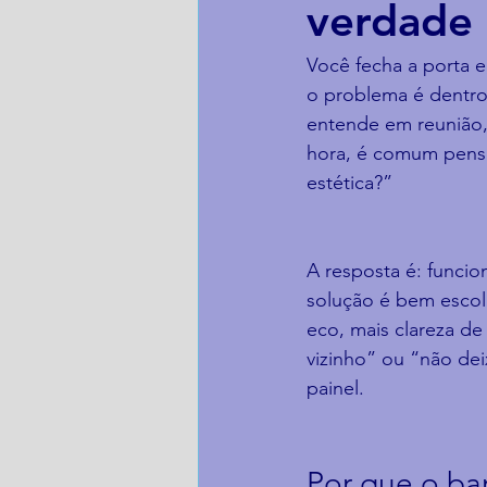
verdade 
Você fecha a porta 
o problema é dentro
entende em reunião, 
hora, é comum pensar
estética?”
A resposta é: funcio
solução é bem escolh
eco, mais clareza de 
vizinho” ou “não dei
painel.
Por que o ba