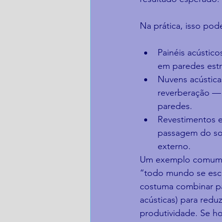
Na prática, isso pode
Painéis acústic
em paredes estra
Nuvens acústic
reverberação — 
paredes.
Revestimentos e
passagem do so
externo.
Um exemplo comum é 
“todo mundo se escu
costuma combinar pa
acústicas) para redu
produtividade. Se h