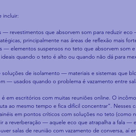
 incluir:
os — revestimentos que absorvem som para reduzir eco 
tégicas, principalmente nas áreas de reflexão mais fort
as — elementos suspensos no teto que absorvem som e
ideais quando o teto é alto ou quando não dá para mex
 soluções de isolamento — materiais e sistemas que bl
m — usados quando o problema é vazamento entre sala
em escritórios com muitas reuniões online. O incômod
ta ao mesmo tempo e fica difícil concentrar”. Nesses c
inéis em pontos críticos com soluções no teto (como n
zir a reverberação — aquele eco que atrapalha a fala — 
ouver salas de reunião com vazamento de conversa, aí 