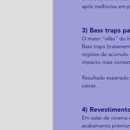
após melhorias em p
3) Bass traps p
O maior “vilão” do h
Bass traps (tratamen
regiões de acúmulo 
impacto mais consis
Resultado esperado:
caixas.
4) Revestiment
Em salas de cinema 
acabamento premium