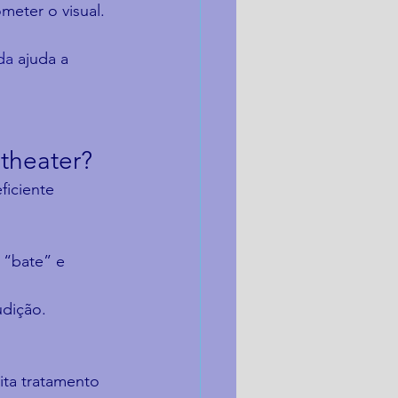
meter o visual.
da
 ajuda a 
theater?
iciente 
 “bate” e 
udição.
ita tratamento 