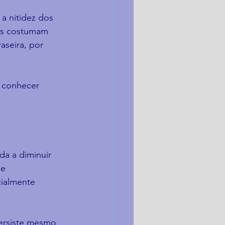
a nitidez dos 
es costumam 
aseira, por 
 conhecer 
.
da a diminuir 
e 
ialmente 
ersiste mesmo 