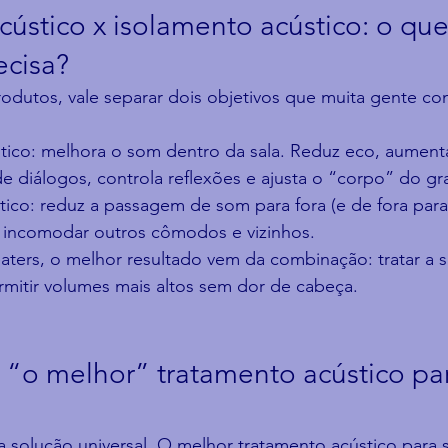
ústico x isolamento acústico: o que
ecisa?
odutos, vale separar dois objetivos que muita gente co
tico: melhora o som dentro da sala. Reduz eco, aument
 de diálogos, controla reflexões e ajusta o “corpo” do gr
tico: reduz a passagem de som para fora (e de fora para
 incomodar outros cômodos e vizinhos.
ers, o melhor resultado vem da combinação: tratar a sa
rmitir volumes mais altos sem dor de cabeça.
 “o melhor” tratamento acústico p
 solução universal. O melhor tratamento acústico para 