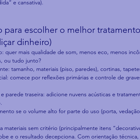
dida” e cansativa).
o para escolher o melhor tratamento
çar dinheiro)
vo: quer mais qualidade de som, menos eco, menos inc
, ou tudo junto?
e: tamanho, materiais (piso, paredes), cortinas, tapetes
cial: comece por reflexões primárias e controle de graves
e parede traseira: adicione nuvens acústicas e tratament
.
mento se o volume alto for parte do uso (porta, vedação
materiais sem critério (principalmente itens “decorati
 sobe e o resultado decepciona. Com orientação técnica