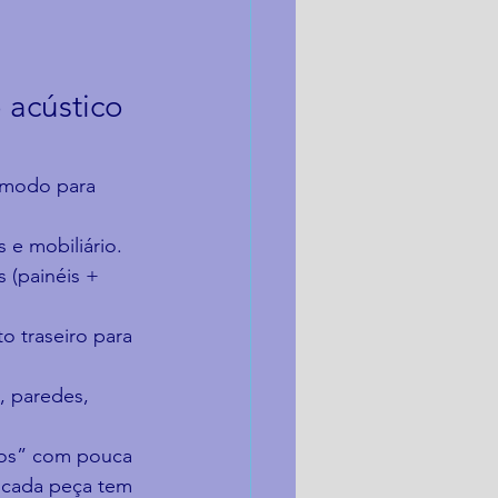
 acústico 
ômodo para 
 e mobiliário.
 (painéis + 
o traseiro para 
, paredes, 
vos” com pouca 
, cada peça tem 