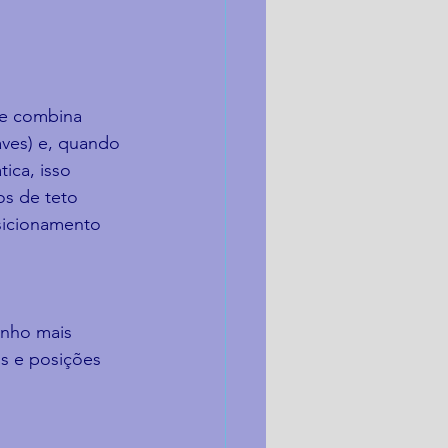
ue combina 
aves) e, quando 
ica, isso 
os de teto 
sicionamento 
inho mais 
is e posições 