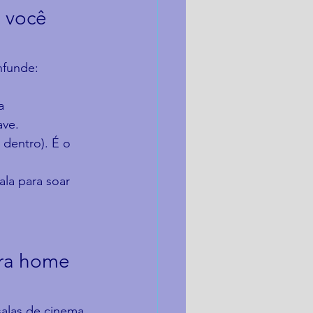
 você 
nfunde:
a 
ave.
 dentro). É o 
la para soar 
ara home 
salas de cinema 