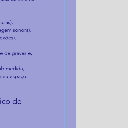
cias).
magem sonora).
lexões).
 de graves e, 
ob medida, 
 seu espaço.
ico de 