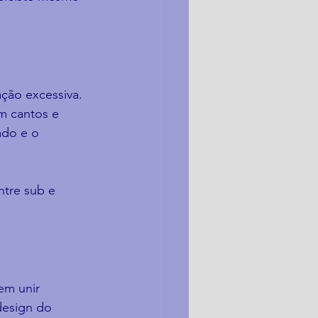
ção excessiva. 
m cantos e 
ado e o 
tre sub e 
em unir 
esign do 