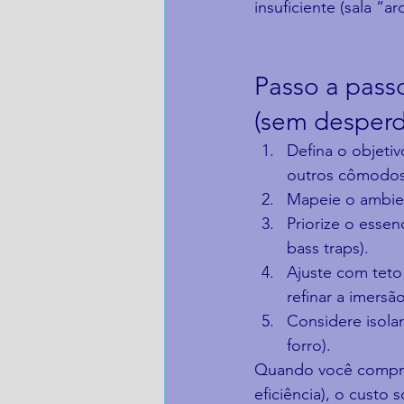
insuficiente (sala “ar
Passo a pass
(sem desperdi
Defina o objeti
outros cômodos
Mapeie o ambient
Priorize o essen
bass traps).
Ajuste com teto 
refinar a imersão
Considere isola
forro).
Quando você compra 
eficiência), o custo