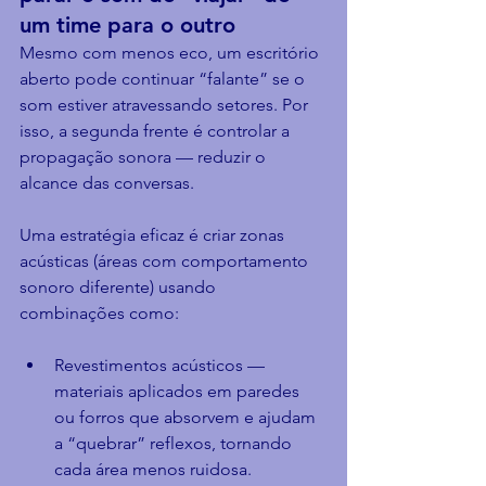
um time para o outro
Mesmo com menos eco, um escritório 
aberto pode continuar “falante” se o 
som estiver atravessando setores. Por 
isso, a segunda frente é controlar a 
propagação sonora — reduzir o 
alcance das conversas.
Uma estratégia eficaz é criar zonas 
acústicas (áreas com comportamento 
sonoro diferente) usando 
combinações como:
Revestimentos acústicos — 
materiais aplicados em paredes 
ou forros que absorvem e ajudam 
a “quebrar” reflexos, tornando 
cada área menos ruidosa.