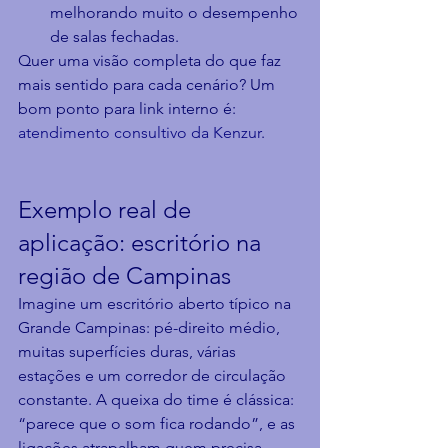
melhorando muito o desempenho 
de salas fechadas.
Quer uma visão completa do que faz 
mais sentido para cada cenário? Um 
bom ponto para link interno é: 
atendimento consultivo da Kenzur
.
Exemplo real de 
aplicação: escritório na 
região de Campinas
Imagine um escritório aberto típico na 
Grande Campinas: pé-direito médio, 
muitas superfícies duras, várias 
estações e um corredor de circulação 
constante. A queixa do time é clássica: 
“parece que o som fica rodando”, e as 
ligações atrapalham quem precisa 