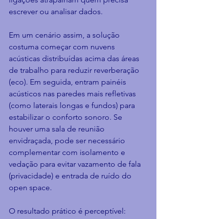
escrever ou analisar dados.
Em um cenário assim, a solução 
costuma começar com nuvens 
acústicas distribuídas acima das áreas 
de trabalho para reduzir reverberação 
(eco). Em seguida, entram painéis 
acústicos nas paredes mais refletivas 
(como laterais longas e fundos) para 
estabilizar o conforto sonoro. Se 
houver uma sala de reunião 
envidraçada, pode ser necessário 
complementar com isolamento e 
vedação para evitar vazamento de fala 
(privacidade) e entrada de ruído do 
open space.
O resultado prático é perceptível: 