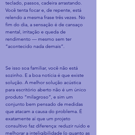
teclado, passos, cadeira arrastando. 
Você tenta focar e, de repente, está 
relendo a mesma frase três vezes. No 
fim do dia, a sensação é de cansaço 
mental, irritação e queda de 
rendimento — mesmo sem ter 
“acontecido nada demais”.
Se isso soa familiar, você não está 
sozinho. E a boa notícia é que existe 
solução. A melhor solução acústica 
para escritório aberto não é um único 
produto “milagroso”, e sim um 
conjunto bem pensado de medidas 
que atacam a causa do problema. É 
exatamente aí que um projeto 
consultivo faz diferença: reduzir ruído e 
melhorar a inteligibilidade (o quanto as 