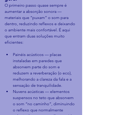
O primeiro passo quase sempre é 
aumentar a absorção sonora — 
materiais que “puxam” o som para 
dentro, reduzindo reflexos e deixando 
o ambiente mais confortável. É aqui 
que entram duas soluções muito 
eficientes:
Painéis acústicos — placas 
instaladas em paredes que 
absorvem parte do som e 
reduzem a reverberação (o eco), 
melhorando a clareza da fala e a 
sensação de tranquilidade.
Nuvens acústicas — elementos 
suspensos no teto que absorvem 
o som “no caminho”, diminuindo 
o reflexo que normalmente 