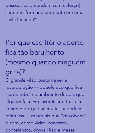
pessoas se entendem sem esforço) 
sem transformar o ambiente em uma 
“sala fechada”.
Por que escritório aberto 
fica tão barulhento 
(mesmo quando ninguém 
grita)?
O grande vilão costuma ser a 
reverberação — aquele eco que fica 
“sobrando” no ambiente depois que 
alguém fala. Em layouts abertos, ela 
aparece porque há muitas superfícies 
refletivas — materiais que “devolvem” 
o som, como vidro, concreto, 
porcelanato, drywall liso e mesas 