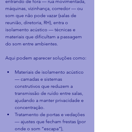
entrando de fora — rua movimentada, 
máquinas, vizinhança, corredor — ou 
som que não pode vazar (salas de 
reunião, diretoria, RH), entra o 
isolamento acústico — técnicas e 
materiais que dificultam a passagem 
do som entre ambientes.
Aqui podem aparecer soluções como:
Materiais de isolamento acústico 
— camadas e sistemas 
construtivos que reduzem a 
transmissão de ruído entre salas, 
ajudando a manter privacidade e 
concentração.
Tratamento de portas e vedações 
— ajustes que fecham frestas (por 
onde o som “escapa”), 