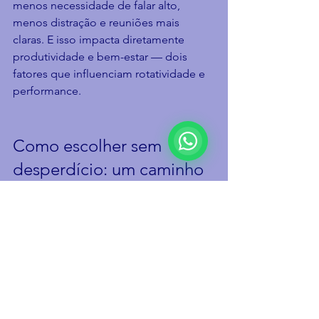
menos necessidade de falar alto, 
menos distração e reuniões mais 
claras. E isso impacta diretamente 
produtividade e bem-estar — dois 
fatores que influenciam rotatividade e 
performance.
Como escolher sem 
desperdício: um caminho 
simples (e objetivo)
Para acertar na melhor solução acústica 
para escritório aberto, vale seguir uma 
lógica:
Identificar onde dói: o problema é 
eco geral, vazamento entre áreas, 
ruído externo ou falta de 