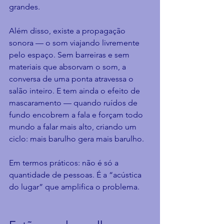
grandes.
Além disso, existe a propagação 
sonora — o som viajando livremente 
pelo espaço. Sem barreiras e sem 
materiais que absorvam o som, a 
conversa de uma ponta atravessa o 
salão inteiro. E tem ainda o efeito de 
mascaramento — quando ruídos de 
fundo encobrem a fala e forçam todo 
mundo a falar mais alto, criando um 
ciclo: mais barulho gera mais barulho.
Em termos práticos: não é só a 
quantidade de pessoas. É a “acústica 
do lugar” que amplifica o problema.