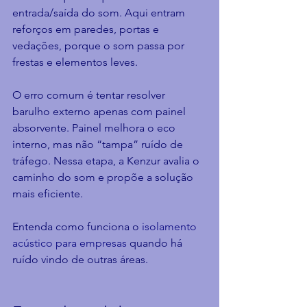
entrada/saída do som. Aqui entram 
reforços em paredes, portas e 
vedações, porque o som passa por 
frestas e elementos leves.
O erro comum é tentar resolver 
barulho externo apenas com painel 
absorvente. Painel melhora o eco 
interno, mas não “tampa” ruído de 
tráfego. Nessa etapa, a Kenzur avalia o 
caminho do som e propõe a solução 
mais eficiente.
Entenda como funciona o 
isolamento 
acústico para empresas
 quando há 
ruído vindo de outras áreas.