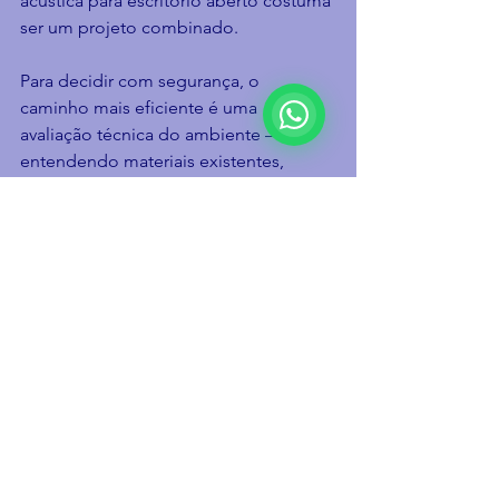
acústica para escritório aberto costuma 
ser um projeto combinado.
Para decidir com segurança, o 
caminho mais eficiente é uma 
avaliação técnica do ambiente — 
entendendo materiais existentes, 
volume do espaço, layout e rotina de 
uso. A Kenzur trabalha com precisão 
técnica e atendimento consultivo para 
indicar a intervenção correta e cumprir 
prazos, algo essencial para empresas 
que não podem parar a operação por 
muito tempo.
Etapas comuns em um 
projeto acústico bem feito
Diagnóstico do incômodo: onde 