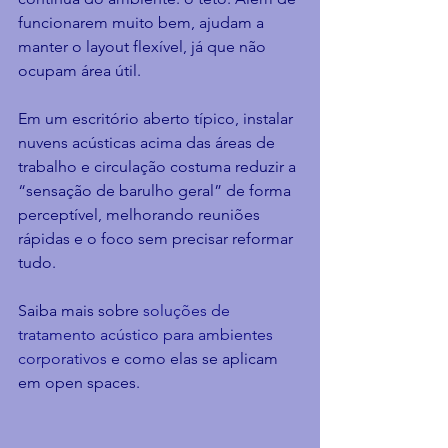
funcionarem muito bem, ajudam a 
manter o layout flexível, já que não 
ocupam área útil.
Em um escritório aberto típico, instalar 
nuvens acústicas acima das áreas de 
trabalho e circulação costuma reduzir a 
“sensação de barulho geral” de forma 
perceptível, melhorando reuniões 
rápidas e o foco sem precisar reformar 
tudo.
Saiba mais sobre 
soluções de 
tratamento acústico para ambientes 
corporativos
 e como elas se aplicam 
em open spaces.