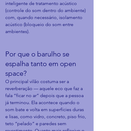
inteligente de tratamento acústico 
(controle do som dentro do ambiente) 
com, quando necessário, isolamento 
acústico (bloqueio do som entre 
ambientes).
Por que o barulho se 
espalha tanto em open 
space?
O principal vilão costuma ser a 
reverberação — aquele eco que faz a 
fala “ficar no ar” depois que a pessoa 
já terminou. Ela acontece quando o 
som bate e volta em superfícies duras 
e lisas, como vidro, concreto, piso frio, 
teto “pelado” e paredes sem 
revestimento. Quanto mais reflexivo o 