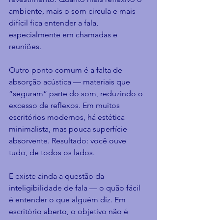
ambiente, mais o som circula e mais 
difícil fica entender a fala, 
especialmente em chamadas e 
reuniões.
Outro ponto comum é a falta de 
absorção acústica — materiais que 
“seguram” parte do som, reduzindo o 
excesso de reflexos. Em muitos 
escritórios modernos, há estética 
minimalista, mas pouca superfície 
absorvente. Resultado: você ouve 
tudo, de todos os lados.
E existe ainda a questão da 
inteligibilidade de fala — o quão fácil 
é entender o que alguém diz. Em 
escritório aberto, o objetivo não é 