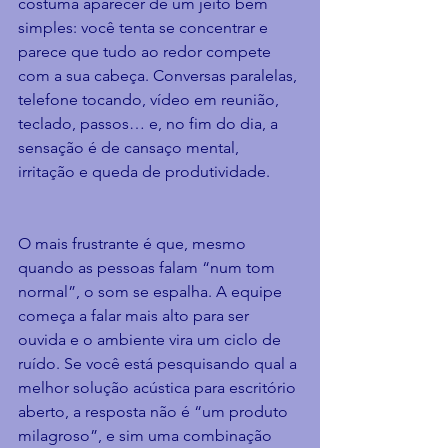
costuma aparecer de um jeito bem 
simples: você tenta se concentrar e 
parece que tudo ao redor compete 
com a sua cabeça. Conversas paralelas, 
telefone tocando, vídeo em reunião, 
teclado, passos… e, no fim do dia, a 
sensação é de cansaço mental, 
irritação e queda de produtividade.
O mais frustrante é que, mesmo 
quando as pessoas falam “num tom 
normal”, o som se espalha. A equipe 
começa a falar mais alto para ser 
ouvida e o ambiente vira um ciclo de 
ruído. Se você está pesquisando qual a 
melhor solução acústica para escritório 
aberto, a resposta não é “um produto 
milagroso”, e sim uma combinação 