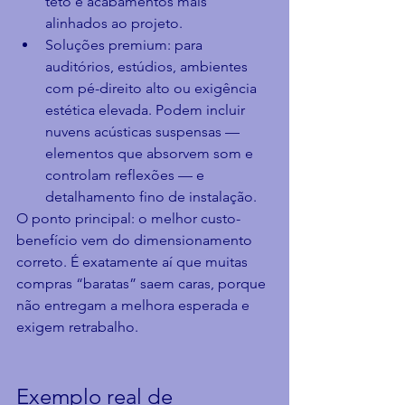
teto e acabamentos mais 
alinhados ao projeto.
Soluções premium: para 
auditórios, estúdios, ambientes 
com pé-direito alto ou exigência 
estética elevada. Podem incluir 
nuvens acústicas suspensas — 
elementos que absorvem som e 
controlam reflexões — e 
detalhamento fino de instalação.
O ponto principal: o melhor custo-
benefício vem do dimensionamento 
correto. É exatamente aí que muitas 
compras “baratas” saem caras, porque 
não entregam a melhora esperada e 
exigem retrabalho.
Exemplo real de 