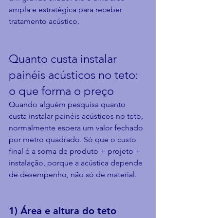
ampla e estratégica para receber 
tratamento acústico.
Quanto custa instalar 
painéis acústicos no teto: 
o que forma o preço
Quando alguém pesquisa quanto 
custa instalar painéis acústicos no teto, 
normalmente espera um valor fechado 
por metro quadrado. Só que o custo 
final é a soma de produto + projeto + 
instalação, porque a acústica depende 
de desempenho, não só de material.
1) Área e altura do teto