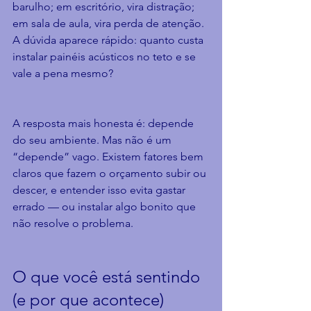
barulho; em escritório, vira distração; 
em sala de aula, vira perda de atenção. 
A dúvida aparece rápido: quanto custa 
instalar painéis acústicos no teto e se 
vale a pena mesmo?
A resposta mais honesta é: depende 
do seu ambiente. Mas não é um 
“depende” vago. Existem fatores bem 
claros que fazem o orçamento subir ou 
descer, e entender isso evita gastar 
errado — ou instalar algo bonito que 
não resolve o problema.
O que você está sentindo 
(e por que acontece)