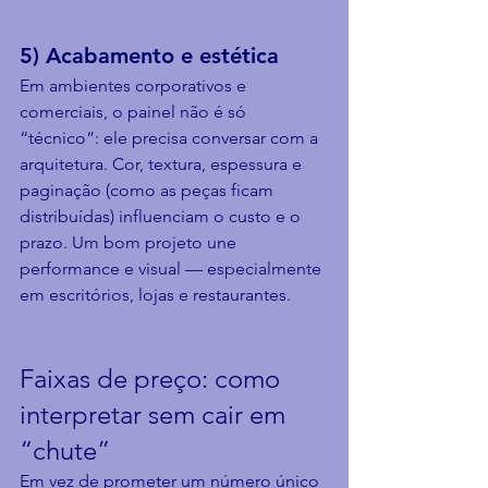
5) Acabamento e estética
Em ambientes corporativos e 
comerciais, o painel não é só 
“técnico”: ele precisa conversar com a 
arquitetura. Cor, textura, espessura e 
paginação (como as peças ficam 
distribuídas) influenciam o custo e o 
prazo. Um bom projeto une 
performance e visual — especialmente 
em escritórios, lojas e restaurantes.
Faixas de preço: como 
interpretar sem cair em 
“chute”
Em vez de prometer um número único 