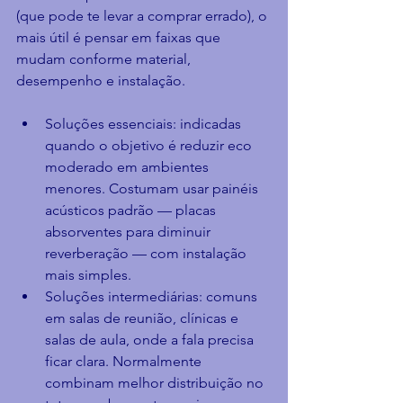
(que pode te levar a comprar errado), o 
mais útil é pensar em faixas que 
mudam conforme material, 
desempenho e instalação.
Soluções essenciais: indicadas 
quando o objetivo é reduzir eco 
moderado em ambientes 
menores. Costumam usar painéis 
acústicos padrão — placas 
absorventes para diminuir 
reverberação — com instalação 
mais simples.
Soluções intermediárias: comuns 
em salas de reunião, clínicas e 
salas de aula, onde a fala precisa 
ficar clara. Normalmente 
combinam melhor distribuição no 