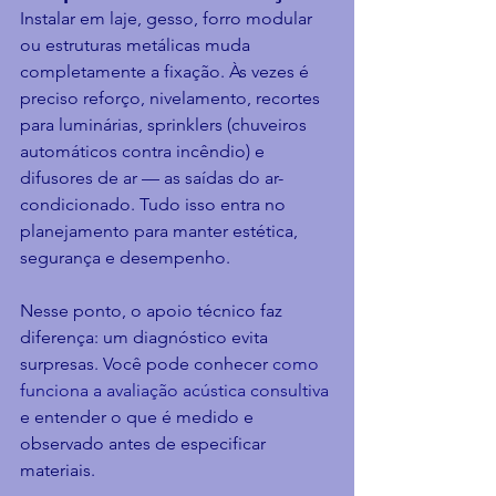
Instalar em laje, gesso, forro modular 
ou estruturas metálicas muda 
completamente a fixação. Às vezes é 
preciso reforço, nivelamento, recortes 
para luminárias, sprinklers (chuveiros 
automáticos contra incêndio) e 
difusores de ar — as saídas do ar-
condicionado. Tudo isso entra no 
planejamento para manter estética, 
segurança e desempenho.
Nesse ponto, o apoio técnico faz 
diferença: um diagnóstico evita 
surpresas. Você pode conhecer 
como 
funciona a avaliação acústica consultiva
e entender o que é medido e 
observado antes de especificar 
materiais.