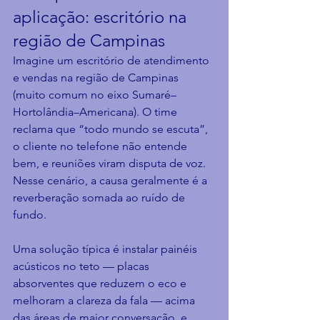
aplicação: escritório na 
região de Campinas
Imagine um escritório de atendimento 
e vendas na região de Campinas 
(muito comum no eixo Sumaré–
Hortolândia–Americana). O time 
reclama que “todo mundo se escuta”, 
o cliente no telefone não entende 
bem, e reuniões viram disputa de voz. 
Nesse cenário, a causa geralmente é a 
reverberação somada ao ruído de 
fundo.
Uma solução típica é instalar painéis 
acústicos no teto — placas 
absorventes que reduzem o eco e 
melhoram a clareza da fala — acima 
das áreas de maior conversação, e, 