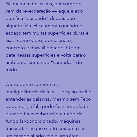
Na maioria dos casos, o incômodo 
vem da reverberação — aquele eco 
que fica “pairando” depois que 
alguém fala. Ela aumenta quando o 
espaço tem muitas superfícies duras e 
lisas, como vidro, porcelanato, 
concreto e drywall pintado. O som 
bate nessas superfícies e volta para o 
ambiente, somando “camadas” de 
ruído.
Outro ponto comum é a 
inteligibilidade da fala — o quão fácil é 
entender as palavras. Mesmo sem “eco 
evidente”, a fala pode ficar embolada 
quando há reverberação e ruído de 
fundo (ar-condicionado, máquinas, 
trânsito). É aí que o teto costuma ser 
um grande aliado: ele é uma área 