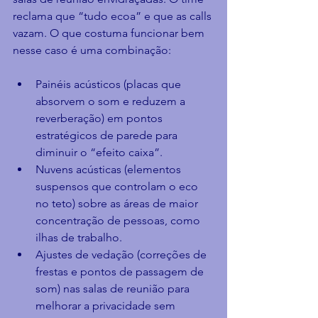
reclama que “tudo ecoa” e que as calls 
vazam. O que costuma funcionar bem 
nesse caso é uma combinação:
Painéis acústicos (placas que 
absorvem o som e reduzem a 
reverberação) em pontos 
estratégicos de parede para 
diminuir o “efeito caixa”.
Nuvens acústicas (elementos 
suspensos que controlam o eco 
no teto) sobre as áreas de maior 
concentração de pessoas, como 
ilhas de trabalho.
Ajustes de vedação (correções de 
frestas e pontos de passagem de 
som) nas salas de reunião para 
melhorar a privacidade sem 