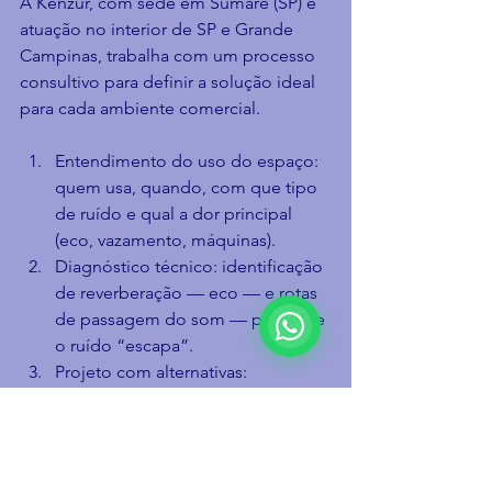
A Kenzur, com sede em Sumaré (SP) e 
atuação no interior de SP e Grande 
Campinas, trabalha com um processo 
consultivo para definir a solução ideal 
para cada ambiente comercial.
Entendimento do uso do espaço: 
quem usa, quando, com que tipo 
de ruído e qual a dor principal 
(eco, vazamento, máquinas).
Diagnóstico técnico: identificação 
de reverberação — eco — e rotas 
de passagem do som — por onde 
o ruído “escapa”.
Projeto com alternativas: 
propostas por camadas (do 
essencial ao completo), para caber 
no seu momento sem 
comprometer resultado.