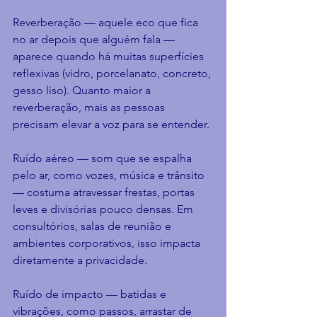
Reverberação — aquele eco que fica 
no ar depois que alguém fala — 
aparece quando há muitas superfícies 
reflexivas (vidro, porcelanato, concreto, 
gesso liso). Quanto maior a 
reverberação, mais as pessoas 
precisam elevar a voz para se entender.
Ruído aéreo — som que se espalha 
pelo ar, como vozes, música e trânsito 
— costuma atravessar frestas, portas 
leves e divisórias pouco densas. Em 
consultórios, salas de reunião e 
ambientes corporativos, isso impacta 
diretamente a privacidade.
Ruído de impacto — batidas e 
vibrações, como passos, arrastar de 