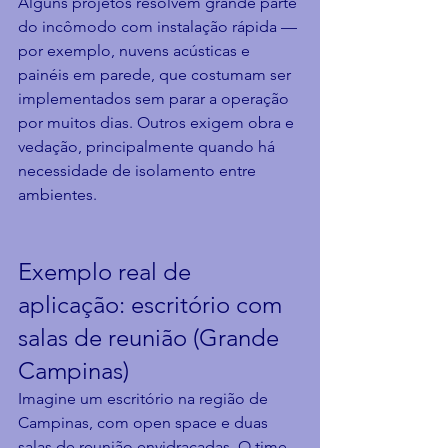
Alguns projetos resolvem grande parte 
do incômodo com instalação rápida — 
por exemplo, nuvens acústicas e 
painéis em parede, que costumam ser 
implementados sem parar a operação 
por muitos dias. Outros exigem obra e 
vedação, principalmente quando há 
necessidade de isolamento entre 
ambientes.
Exemplo real de 
aplicação: escritório com 
salas de reunião (Grande 
Campinas)
Imagine um escritório na região de 
Campinas, com open space e duas 
salas de reunião envidraçadas. O time 