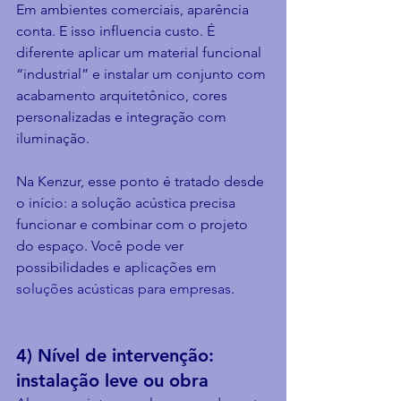
Em ambientes comerciais, aparência 
conta. E isso influencia custo. É 
diferente aplicar um material funcional 
“industrial” e instalar um conjunto com 
acabamento arquitetônico, cores 
personalizadas e integração com 
iluminação.
Na Kenzur, esse ponto é tratado desde 
o início: a solução acústica precisa 
funcionar e combinar com o projeto 
do espaço. Você pode ver 
possibilidades e aplicações em 
soluções acústicas para empresas
.
4) Nível de intervenção: 
instalação leve ou obra