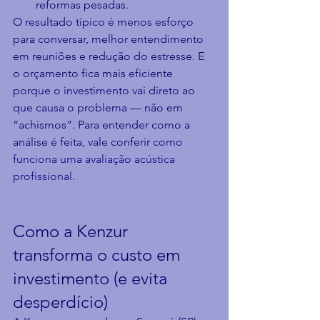
reformas pesadas.
O resultado típico é menos esforço 
para conversar, melhor entendimento 
em reuniões e redução do estresse. E 
o orçamento fica mais eficiente 
porque o investimento vai direto ao 
que causa o problema — não em 
“achismos”. Para entender como a 
análise é feita, vale conferir 
como 
funciona uma avaliação acústica 
profissional
.
Como a Kenzur 
transforma o custo em 
investimento (e evita 
desperdício)