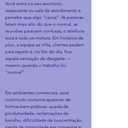
Você entra no seu escritório, 
restaurante ou sala de atendimento e 
percebe que algo “cansa”. As pessoas 
falam mais alto do que o normal, as 
reuniões parecem confusas, o telefone 
toca e tudo se mistura. Em horários de 
pico, a equipe se irrita, clientes pedem 
para repetir e, no fim do dia, fica 
aquela sensação de desgaste — 
mesmo quando o trabalho foi 
“normal”.
Em ambientes comerciais, esse 
incômodo costuma aparecer de 
formas bem práticas: queda de 
produtividade, reclamações de 
barulho, dificuldade de concentração, 
perda de privacidade em conversas e 