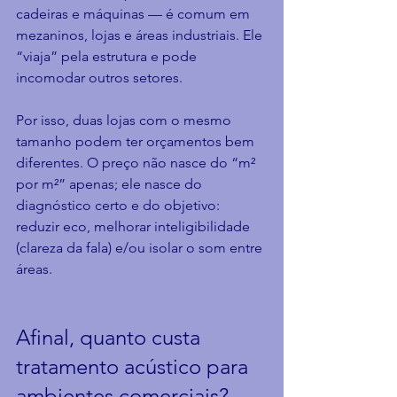
cadeiras e máquinas — é comum em 
mezaninos, lojas e áreas industriais. Ele 
“viaja” pela estrutura e pode 
incomodar outros setores.
Por isso, duas lojas com o mesmo 
tamanho podem ter orçamentos bem 
diferentes. O preço não nasce do “m² 
por m²” apenas; ele nasce do 
diagnóstico certo e do objetivo: 
reduzir eco, melhorar inteligibilidade 
(clareza da fala) e/ou isolar o som entre 
áreas.
Afinal, quanto custa 
tratamento acústico para 
ambientes comerciais?