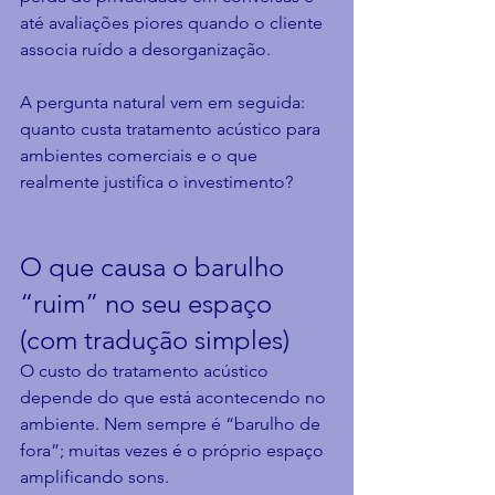
até avaliações piores quando o cliente 
associa ruído a desorganização.
A pergunta natural vem em seguida: 
quanto custa tratamento acústico para 
ambientes comerciais e o que 
realmente justifica o investimento?
O que causa o barulho 
“ruim” no seu espaço 
(com tradução simples)
O custo do tratamento acústico 
depende do que está acontecendo no 
ambiente. Nem sempre é “barulho de 
fora”; muitas vezes é o próprio espaço 
amplificando sons.