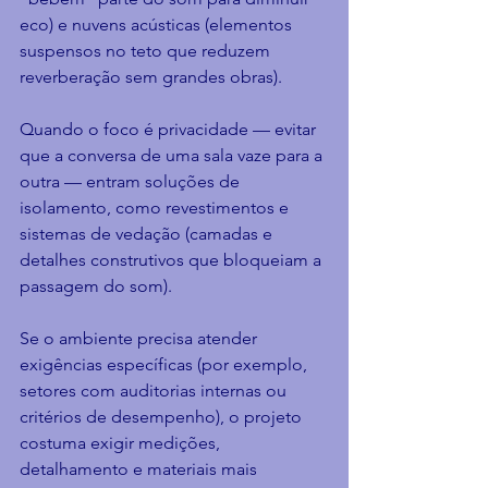
eco) e nuvens acústicas (elementos 
suspensos no teto que reduzem 
reverberação sem grandes obras).
Quando o foco é privacidade — evitar 
que a conversa de uma sala vaze para a 
outra — entram soluções de 
isolamento, como revestimentos e 
sistemas de vedação (camadas e 
detalhes construtivos que bloqueiam a 
passagem do som).
Se o ambiente precisa atender 
exigências específicas (por exemplo, 
setores com auditorias internas ou 
critérios de desempenho), o projeto 
costuma exigir medições, 
detalhamento e materiais mais 