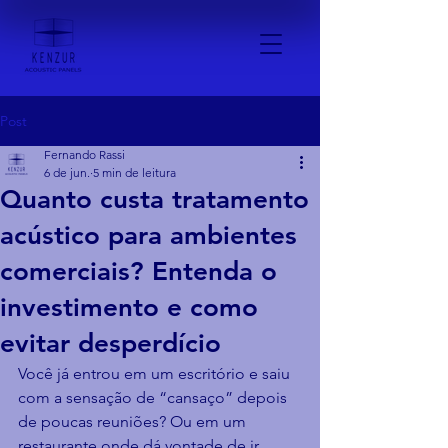
Post
Fernando Rassi
6 de jun.
5 min de leitura
Quanto custa tratamento
acústico para ambientes
comerciais? Entenda o
investimento e como
evitar desperdício
Você já entrou em um escritório e saiu 
com a sensação de “cansaço” depois 
de poucas reuniões? Ou em um 
restaurante onde dá vontade de ir 