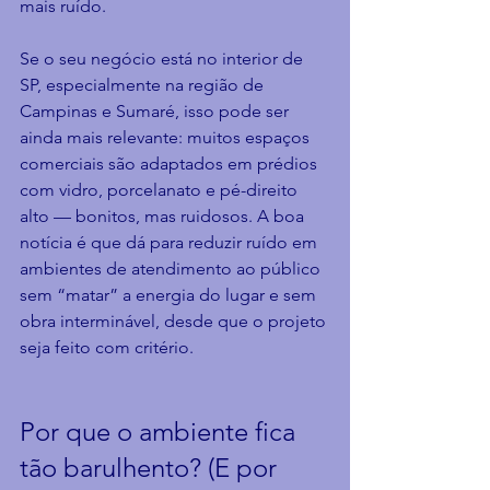
mais ruído.
Se o seu negócio está no interior de 
SP, especialmente na região de 
Campinas e Sumaré, isso pode ser 
ainda mais relevante: muitos espaços 
comerciais são adaptados em prédios 
com vidro, porcelanato e pé-direito 
alto — bonitos, mas ruidosos. A boa 
notícia é que dá para reduzir ruído em 
ambientes de atendimento ao público 
sem “matar” a energia do lugar e sem 
obra interminável, desde que o projeto 
seja feito com critério.
Por que o ambiente fica 
tão barulhento? (E por 