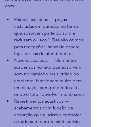
com:
Painéis acústicos — peças 
instaladas em paredes ou forros 
que absorvem parte do som e 
reduzem o “eco”. Eles são ótimos 
para recepções, áreas de espera, 
lojas e salas de atendimento.
Nuvens acústicas — elementos 
suspensos no teto que absorvem 
som no caminho mais crítico do 
ambiente. Funcionam muito bem 
em espaços com pé-direito alto, 
onde o teto “devolve” muito som.
Revestimentos acústicos — 
acabamentos com função de 
absorção que ajudam a controlar 
o ruído sem perder estética. São 