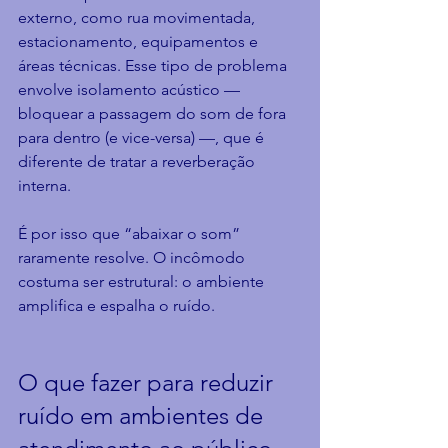
externo, como rua movimentada, 
estacionamento, equipamentos e 
áreas técnicas. Esse tipo de problema 
envolve isolamento acústico — 
bloquear a passagem do som de fora 
para dentro (e vice-versa) —, que é 
diferente de tratar a reverberação 
interna.
É por isso que “abaixar o som” 
raramente resolve. O incômodo 
costuma ser estrutural: o ambiente 
amplifica e espalha o ruído.
O que fazer para reduzir 
ruído em ambientes de 