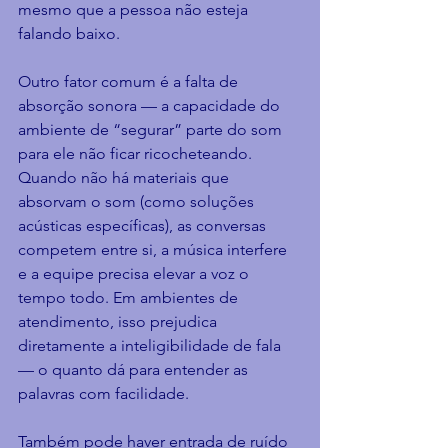
mesmo que a pessoa não esteja 
falando baixo.
Outro fator comum é a falta de 
absorção sonora — a capacidade do 
ambiente de “segurar” parte do som 
para ele não ficar ricocheteando. 
Quando não há materiais que 
absorvam o som (como soluções 
acústicas específicas), as conversas 
competem entre si, a música interfere 
e a equipe precisa elevar a voz o 
tempo todo. Em ambientes de 
atendimento, isso prejudica 
diretamente a inteligibilidade de fala 
— o quanto dá para entender as 
palavras com facilidade.
Também pode haver entrada de ruído 