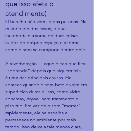
que isso afeta o 
atendimento)
O barulho não vem só das pessoas. Na 
maior parte dos casos, o que 
incomoda é a soma de duas coisas: 
ruídos do próprio espaço e a forma 
como o som se comporta dentro dele.
A reverberação — aquele eco que fica 
“sobrando” depois que alguém fala — 
é uma das principais causas. Ela 
aparece quando o som bate e volta em 
superfícies duras e lisas, como vidro, 
concreto, drywall sem tratamento e 
piso frio. Em vez de o som “morrer” 
rapidamente, ele se espalha e 
permanece no ambiente por mais 
tempo. Isso deixa a fala menos clara, 