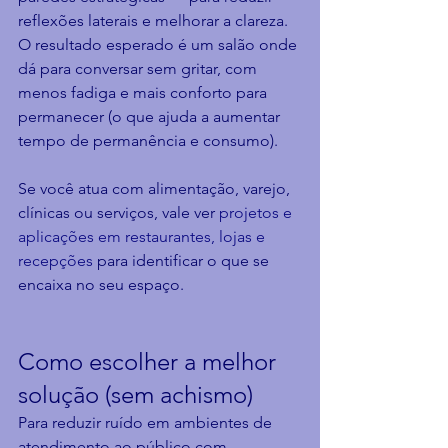
reflexões laterais e melhorar a clareza. 
O resultado esperado é um salão onde 
dá para conversar sem gritar, com 
menos fadiga e mais conforto para 
permanecer (o que ajuda a aumentar 
tempo de permanência e consumo).
Se você atua com alimentação, varejo, 
clínicas ou serviços, vale ver 
projetos e 
aplicações em restaurantes, lojas e 
recepções
 para identificar o que se 
encaixa no seu espaço.
Como escolher a melhor 
solução (sem achismo)
Para reduzir ruído em ambientes de 
atendimento ao público com 