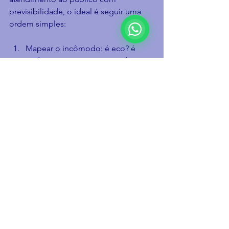
previsibilidade, o ideal é seguir uma 
ordem simples:
Mapear o incômodo: é eco? é 
ruído externo? é a mistura de 
vozes? Em que horários piora?
Identificar superfícies e fontes: 
vidro, piso frio, teto alto, música, 
equipamentos.
Definir o objetivo: melhorar 
conversa no balcão, reduzir 
estresse da equipe, deixar o 
ambiente mais agradável para o 
cliente ficar.
Aplicar soluções proporcionais: 
tratar onde traz mais retorno e 
expandir se necessário.
Esse processo evita duas armadilhas 