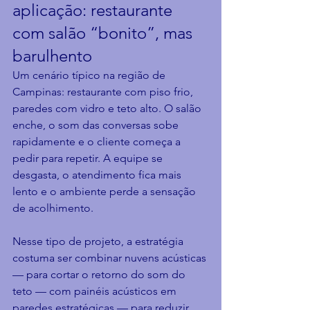
aplicação: restaurante 
com salão “bonito”, mas 
barulhento
Um cenário típico na região de 
Campinas: restaurante com piso frio, 
paredes com vidro e teto alto. O salão 
enche, o som das conversas sobe 
rapidamente e o cliente começa a 
pedir para repetir. A equipe se 
desgasta, o atendimento fica mais 
lento e o ambiente perde a sensação 
de acolhimento.
Nesse tipo de projeto, a estratégia 
costuma ser combinar nuvens acústicas 
— para cortar o retorno do som do 
teto — com painéis acústicos em 
paredes estratégicas — para reduzir 