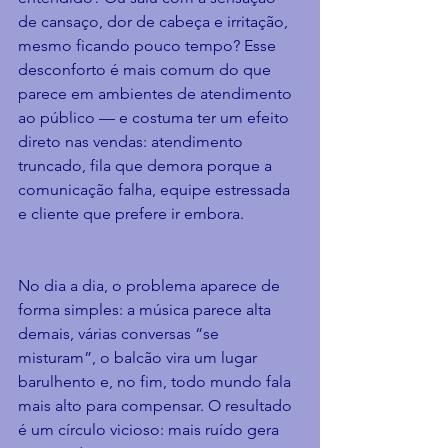
de cansaço, dor de cabeça e irritação, 
mesmo ficando pouco tempo? Esse 
desconforto é mais comum do que 
parece em ambientes de atendimento 
ao público — e costuma ter um efeito 
direto nas vendas: atendimento 
truncado, fila que demora porque a 
comunicação falha, equipe estressada 
e cliente que prefere ir embora.
No dia a dia, o problema aparece de 
forma simples: a música parece alta 
demais, várias conversas “se 
misturam”, o balcão vira um lugar 
barulhento e, no fim, todo mundo fala 
mais alto para compensar. O resultado 
é um círculo vicioso: mais ruído gera 