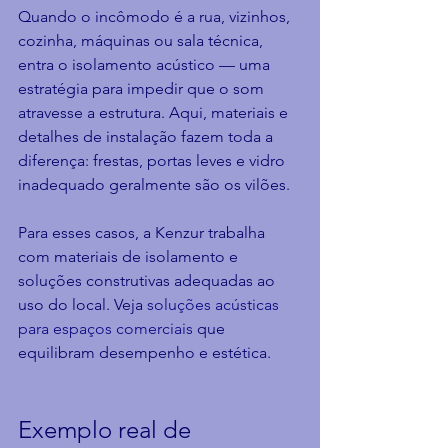
Quando o incômodo é a rua, vizinhos, 
cozinha, máquinas ou sala técnica, 
entra o isolamento acústico — uma 
estratégia para impedir que o som 
atravesse a estrutura. Aqui, materiais e 
detalhes de instalação fazem toda a 
diferença: frestas, portas leves e vidro 
inadequado geralmente são os vilões.
Para esses casos, a Kenzur trabalha 
com materiais de isolamento e 
soluções construtivas adequadas ao 
uso do local. Veja 
soluções acústicas 
para espaços comerciais
 que 
equilibram desempenho e estética.
Exemplo real de 