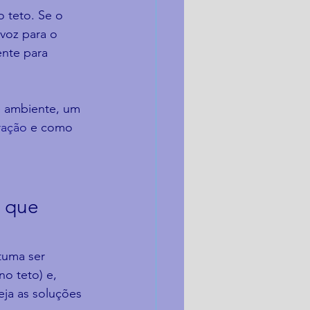
o teto. Se o 
voz para o 
ente para 
e ambiente, um 
ração
 e como 
 que 
tuma ser 
o teto) e, 
ja as soluções 