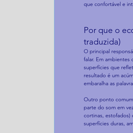
que confortável e inte
Por que o ec
traduzida)
O principal respons
falar. Em ambientes 
superfícies que refl
resultado é um acúm
embaralha as palavra
Outro ponto comum é
parte do som em vez 
cortinas, estofados
superfícies duras, a