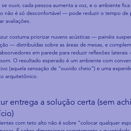
 se ouvir, cada pessoa aumenta a voz, e o ambiente fica
sso não é só desconfortável — pode reduzir o tempo de
ar avaliações.
zur costuma priorizar nuvens acústicas — painéis suspe
ção — distribuídas sobre as áreas de mesas, e comple
 absorvedores em parede para reduzir reflexões laterai
 som. O resultado esperado é um ambiente com conversa
ivo (aquela sensação de “ouvido cheio”) e uma experiê
to arquitetônico.
r entrega a solução certa (sem ach
cio)
entes com teto alto não é sobre “colocar qualquer es
peças. É sobre dimensionar corretamente a quantidade 