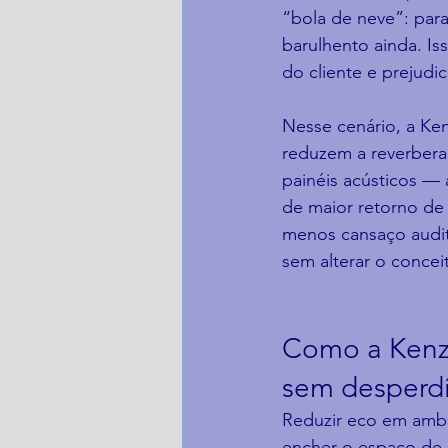
“bola de neve”: para
barulhento ainda. I
do cliente e prejudic
Nesse cenário, a Ken
reduzem a reverbera
painéis acústicos —
de maior retorno de
menos cansaço audit
sem alterar o concei
Como a Kenzu
sem desperdí
Reduzir eco em ambi
encher o espaço de 