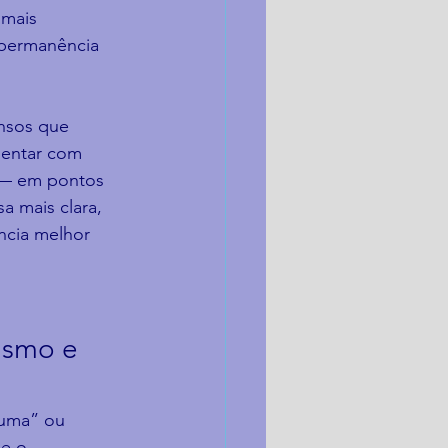
 mais 
 permanência 
nsos que 
mentar com 
s — em pontos 
 mais clara, 
ncia melhor 
ismo e 
puma” ou 
e o 