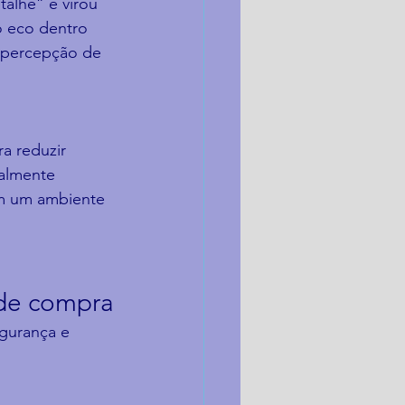
alhe” e virou 
o eco dentro 
 percepção de 
a reduzir 
ealmente 
em um ambiente 
 de compra
gurança e 