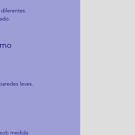
iferentes. 
rado.
omo 
paredes leves. 
;
 sob medida