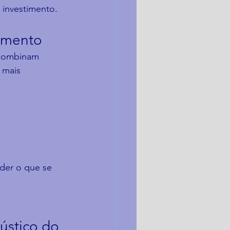
o investimento.
tamento
 combinam 
 mais 
der o que se 
ústico do 