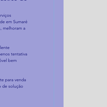
rviços 
sede em Sumaré 
s, melhoram a 
lente 
enos tentativa 
óvel bem 
nte para venda 
o de solução 