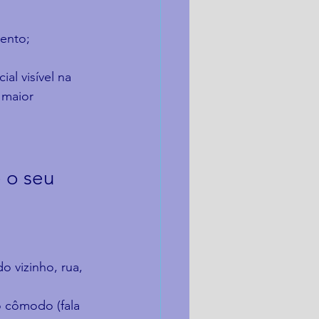
ento;
al visível na 
 maior 
 o seu 
 vizinho, rua, 
 cômodo (fala 