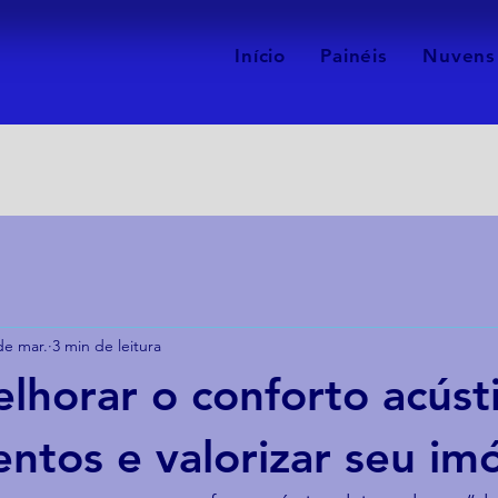
Início
Painéis
Nuvens
de mar.
3 min de leitura
horar o conforto acúst
ntos e valorizar seu im