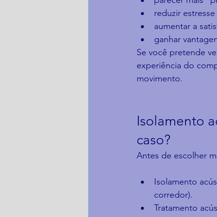
parecer mais “
reduzir estress
aumentar a sati
ganhar vantagem
Se você pretende vend
experiência do comp
movimento.
Isolamento ac
caso?
Antes de escolher mat
Isolamento acús
corredor).
Tratamento acús