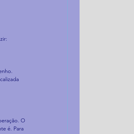
zir:
enho.
calizada 
rberação. O 
e é. Para 