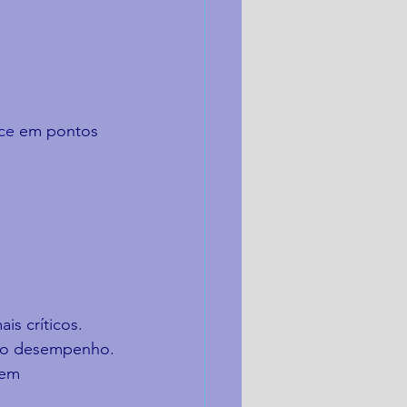
ce
 em pontos 
is críticos.
 o desempenho.
 em 