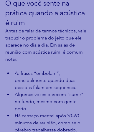
O que você sente na 
prática quando a acústica 
é ruim
Antes de falar de termos técnicos, vale 
traduzir o problema do jeito que ele 
aparece no dia a dia. Em salas de 
reunião com acústica ruim, é comum 
notar:
As frases “embolam”, 
principalmente quando duas 
pessoas falam em sequência.
Algumas vozes parecem “sumir” 
no fundo, mesmo com gente 
perto.
Há cansaço mental após 30–60 
minutos de reunião, como se o 
cérebro trabalhasse dobrado.