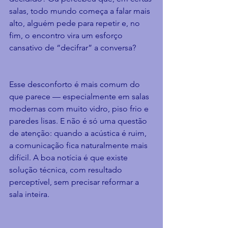
salas, todo mundo começa a falar mais 
alto, alguém pede para repetir e, no 
fim, o encontro vira um esforço 
cansativo de “decifrar” a conversa?
Esse desconforto é mais comum do 
que parece — especialmente em salas 
modernas com muito vidro, piso frio e 
paredes lisas. E não é só uma questão 
de atenção: quando a acústica é ruim, 
a comunicação fica naturalmente mais 
difícil. A boa notícia é que existe 
solução técnica, com resultado 
perceptível, sem precisar reformar a 
sala inteira.