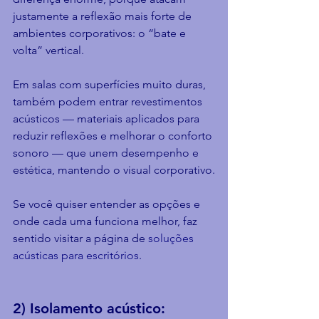
justamente a reflexão mais forte de 
ambientes corporativos: o “bate e 
volta” vertical.
Em salas com superfícies muito duras, 
também podem entrar revestimentos 
acústicos — materiais aplicados para 
reduzir reflexões e melhorar o conforto 
sonoro — que unem desempenho e 
estética, mantendo o visual corporativo.
Se você quiser entender as opções e 
onde cada uma funciona melhor, faz 
sentido visitar a página de 
soluções 
acústicas para escritórios
.
2) Isolamento acústico: 