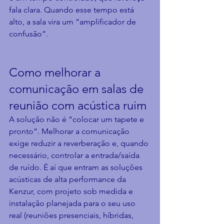
fala clara. Quando esse tempo está 
alto, a sala vira um “amplificador de 
confusão”.
Como melhorar a 
comunicação em salas de 
reunião com acústica ruim
A solução não é “colocar um tapete e 
pronto”. Melhorar a comunicação 
exige reduzir a reverberação e, quando 
necessário, controlar a entrada/saída 
de ruído. É aí que entram as soluções 
acústicas de alta performance da 
Kenzur, com projeto sob medida e 
instalação planejada para o seu uso 
real (reuniões presenciais, híbridas, 