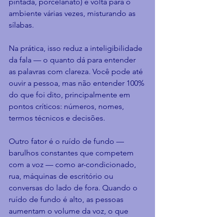
pintada, porcelanato) e volta para o 
ambiente várias vezes, misturando as 
sílabas.
Na prática, isso reduz a inteligibilidade 
da fala — o quanto dá para entender 
as palavras com clareza. Você pode até 
ouvir a pessoa, mas não entender 100% 
do que foi dito, principalmente em 
pontos críticos: números, nomes, 
termos técnicos e decisões.
Outro fator é o ruído de fundo — 
barulhos constantes que competem 
com a voz — como ar-condicionado, 
rua, máquinas de escritório ou 
conversas do lado de fora. Quando o 
ruído de fundo é alto, as pessoas 
aumentam o volume da voz, o que 