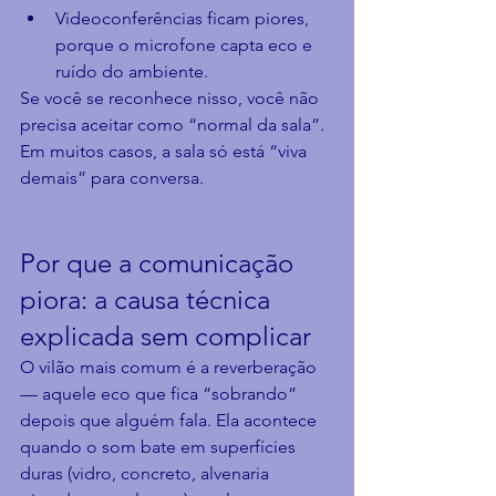
Videoconferências ficam piores, 
porque o microfone capta eco e 
ruído do ambiente.
Se você se reconhece nisso, você não 
precisa aceitar como “normal da sala”. 
Em muitos casos, a sala só está “viva 
demais” para conversa.
Por que a comunicação 
piora: a causa técnica 
explicada sem complicar
O vilão mais comum é a reverberação 
— aquele eco que fica “sobrando” 
depois que alguém fala. Ela acontece 
quando o som bate em superfícies 
duras (vidro, concreto, alvenaria 