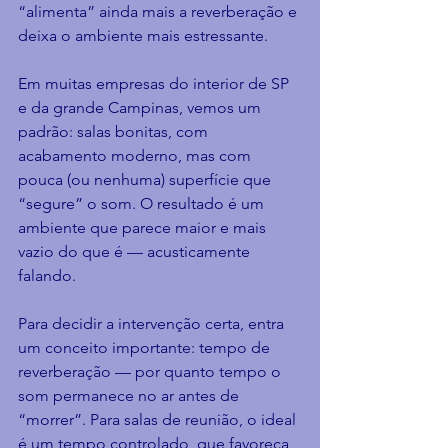
“alimenta” ainda mais a reverberação e 
deixa o ambiente mais estressante.
Em muitas empresas do interior de SP 
e da grande Campinas, vemos um 
padrão: salas bonitas, com 
acabamento moderno, mas com 
pouca (ou nenhuma) superfície que 
“segure” o som. O resultado é um 
ambiente que parece maior e mais 
vazio do que é — acusticamente 
falando.
Para decidir a intervenção certa, entra 
um conceito importante: tempo de 
reverberação — por quanto tempo o 
som permanece no ar antes de 
“morrer”. Para salas de reunião, o ideal 
é um tempo controlado, que favoreça 