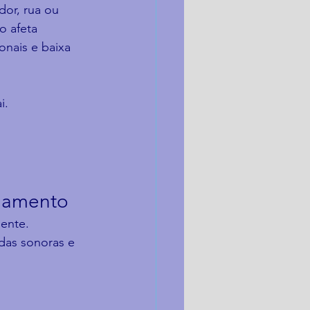
dor, rua ou 
o afeta 
nais e baixa 
i.
inamento
ente. 
ndas sonoras e 