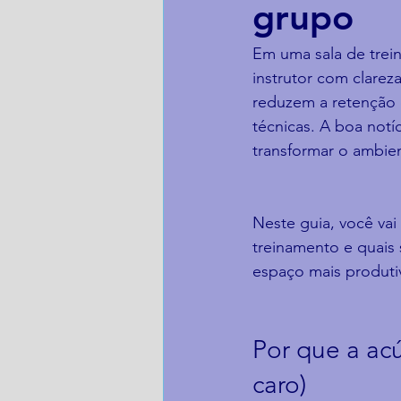
grupo
Em uma sala de trei
instrutor com clarez
reduzem a retenção 
técnicas. A boa notí
transformar o ambie
Neste guia, você va
treinamento e quais
espaço mais produtiv
Por que a acú
caro)