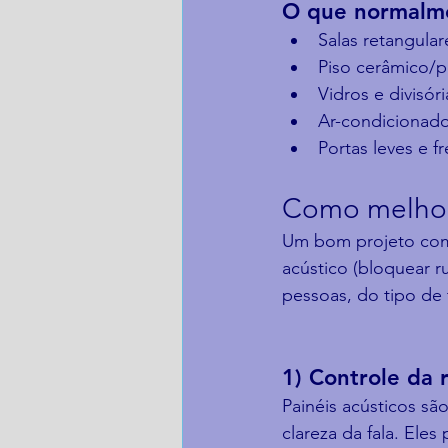
O que normalme
Salas retangula
Piso cerâmico/
Vidros e divisór
Ar-condicionado
Portas leves e f
Como melhora
Um bom projeto comb
acústico (bloquear 
pessoas, do tipo de 
1) Controle da 
Painéis acústicos sã
clareza da fala. Eles