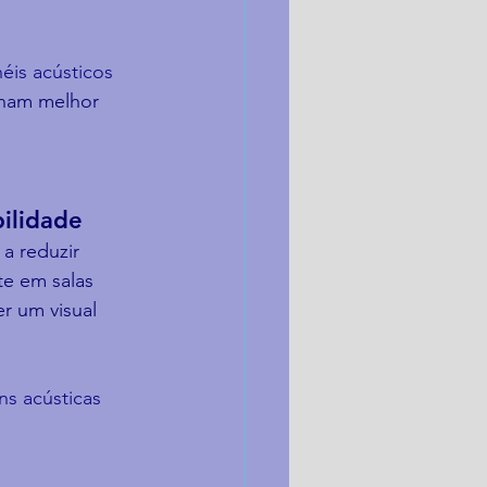
néis acústicos 
onam melhor 
bilidade
a reduzir 
te em salas 
r um visual 
ns acústicas 