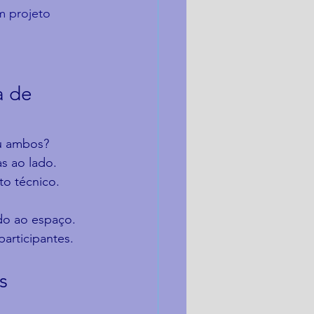
m projeto 
a de 
ou ambos?
as ao lado.
to técnico.
ado ao espaço.
participantes.
s