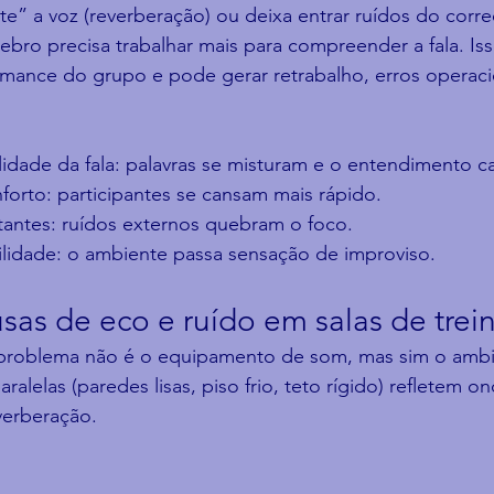
e” a voz (reverberação) ou deixa entrar ruídos do corre
bro precisa trabalhar mais para compreender a fala. Iss
mance do grupo e pode gerar retrabalho, erros operacio
lidade da fala: palavras se misturam e o entendimento ca
forto: participantes se cansam mais rápido.
tantes: ruídos externos quebram o foco.
ilidade: o ambiente passa sensação de improviso.
usas de eco e ruído em salas de tre
problema não é o equipamento de som, mas sim o ambi
aralelas (paredes lisas, piso frio, teto rígido) refletem o
verberação.