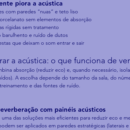
nte piora a acústica
res com paredes “nuas” e teto liso
porcelanato sem elementos de absorção
ias rígidas sem tratamento
 barulhento e ruído de dutos
restas que deixam o som entrar e sair
r a acústica: o que funciona de ve
ina absorção (reduzir eco) e, quando necessário, isol
ruídos). A escolha depende do tamanho da sala, do núm
treinamento e das fontes de ruído.
reverberação com painéis acústicos
o uma das soluções mais eficientes para reduzir eco e me
 podem ser aplicados em paredes estratégicas (laterais e 