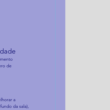
rdade
amento 
ero de 
lhorar a 
fundo da sala), 