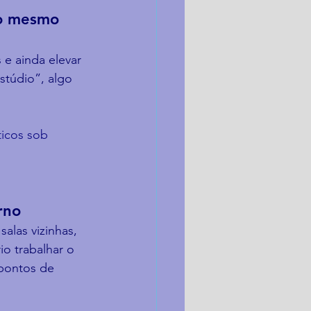
no mesmo 
 e ainda elevar 
stúdio”, algo 
icos sob 
rno
alas vizinhas, 
o trabalhar o 
 pontos de 