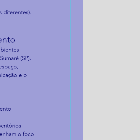
 diferentes).
ento
bientes 
 Sumaré (SP). 
espaço, 
icação e o 
a
mento
critórios
tenham o foco 