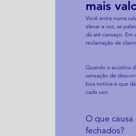
mais val
Você entra numa sal
elevar a voz, as pal
dá até cansaço. Em a
reclamação de client
Quando a acústica d
sensação de desconf
boa notícia é que d
cada uso.
O que causa 
fechados?