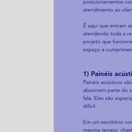
posicionamentos corr
atendimento ao clien
É aqui que entram as
atendendo toda a re
projeto que funcion
espaço e cumprimen
1) Painéis acúst
Painéis acústicos sã
absorvem parte do s
fala. Eles são espe
difícil.
Em um escritório co
mesmo tempo: chamad