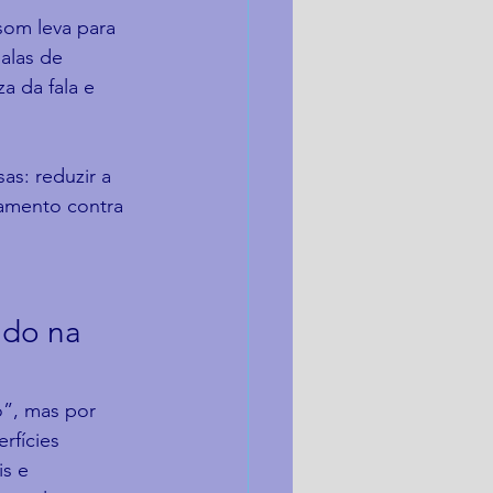
om leva para 
alas de 
a da fala e 
as: reduzir a 
lamento contra 
do na 
”, mas por 
rfícies 
s e 