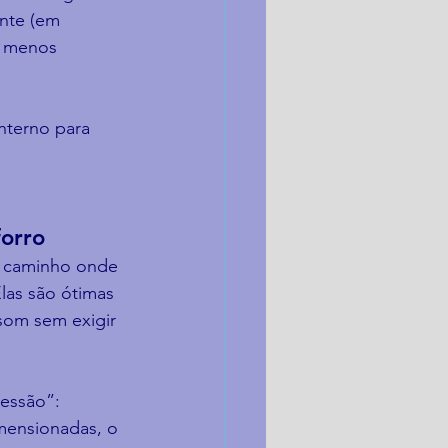
nte (em 
— menos 
nterno para 
forro
o caminho onde 
las são ótimas 
som sem exigir 
essão”: 
mensionadas, o 