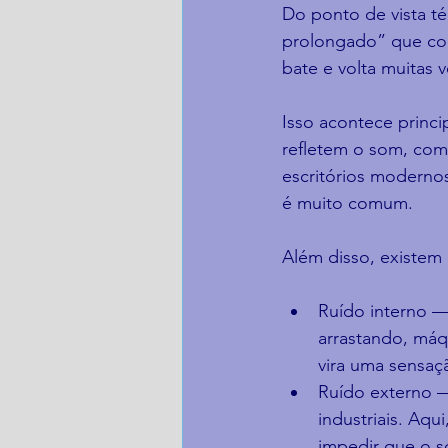
Do ponto de vista t
prolongado” que con
bate e volta muitas 
Isso acontece princi
refletem o som, com
escritórios modernos
é muito comum.
Além disso, existem
Ruído interno —
arrastando, máq
vira uma sensaç
Ruído externo —
industriais. Aq
impedir que o s