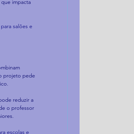
o que impacta 
para salões e 
combinam 
o projeto pede 
ico.
pode reduzir a 
de o professor 
iores.
ra escolas e 