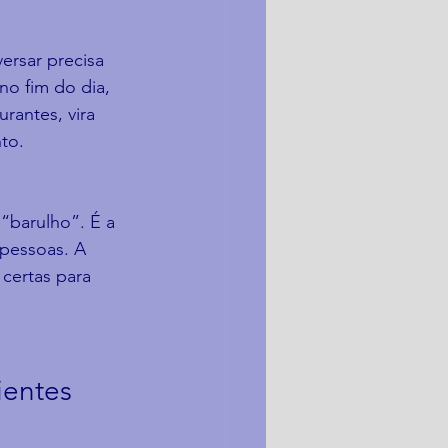
ersar precisa 
no fim do dia, 
rantes, vira 
nto.
“barulho”. É a 
pessoas. A 
certas para 
entes 