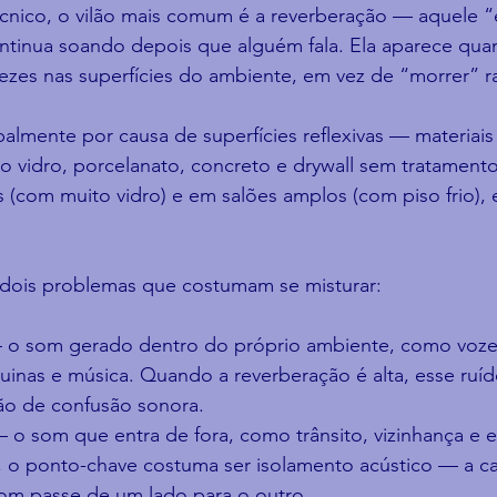
écnico, o vilão mais comum é a reverberação — aquele “
tinua soando depois que alguém fala. Ela aparece qu
vezes nas superfícies do ambiente, em vez de “morrer” 
palmente por causa de superfícies reflexivas — materiai
o vidro, porcelanato, concreto e drywall sem tratament
 (com muito vidro) e em salões amplos (com piso frio), 
 dois problemas que costumam se misturar:
 o som gerado dentro do próprio ambiente, como vozes
uinas e música. Quando a reverberação é alta, esse ruí
ão de confusão sonora.
 o som que entra de fora, como trânsito, vizinhança e
ui, o ponto-chave costuma ser isolamento acústico — a c
om passe de um lado para o outro.