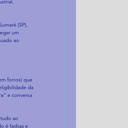
trial, 
Sumaré (SP), 
regar um 
quado ao 
em forros) que 
igibilidade da 
ra” e conversa 
 tudo ao 
o é fadiga e 