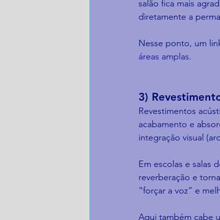
salão fica mais agra
diretamente a perman
Nesse ponto, um link 
áreas amplas
.
3) Revestimento
Revestimentos acúst
acabamento e absorç
integração visual (a
Em escolas e salas 
reverberação e torna
“forçar a voz” e me
Aqui também cabe um