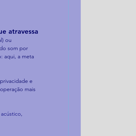
ue atravessa
l) ou 
 do som por 
: aqui, a meta 
 privacidade e 
 operação mais 
 acústico
, 