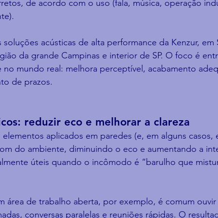
etos, de acordo com o uso (fala, música, operação indus
te).
 soluções acústicas de alta performance da Kenzur, em 
gião da grande Campinas e interior de SP. O foco é ent
e no mundo real: melhora perceptível, acabamento ade
to de prazos.
icos: reduzir eco e melhorar a clareza
o elementos aplicados em paredes (e, em alguns casos, 
om do ambiente, diminuindo o eco e aumentando a intel
cialmente úteis quando o incômodo é “barulho que mistu
m área de trabalho aberta, por exemplo, é comum ouvir
as, conversas paralelas e reuniões rápidas. O resultad