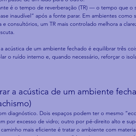
nte é o tempo de reverberação (TR) — o tempo que o s
quase inaudível” após a fonte parar. Em ambientes como s
la e consultórios, um TR mais controlado melhora a clarez
scuta.
 a acústica de um ambiente fechado é equilibrar três cois
lar o ruído interno e, quando necessário, reforçar o iso
r a acústica de um ambiente fecha
 achismo)
om diagnóstico. Dois espaços podem ter o mesmo “eco
um por excesso de vidro; outro por pé-direito alto e supe
o caminho mais eficiente é tratar o ambiente com materiai