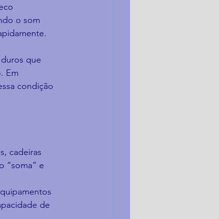
eco 
ando o som 
rapidamente.
s duros que 
o. Em 
essa condição 
, cadeiras 
do “soma” e 
 equipamentos 
apacidade de 