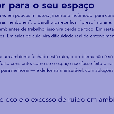
or para o seu espaço
a e, em poucos minutos, já sente o incômodo: para conv
avras “embolem”, o barulho parece ficar “preso” no ar e, 
mbientes de trabalho, isso vira perda de foco. Em restau
es. Em salas de aula, vira dificuldade real de entendime
e um ambiente fechado está ruim, o problema não é só 
orto constante, como se o espaço não fosse feito para 
á para melhorar — e de forma mensurável, com soluções 
o eco e o excesso de ruído em ambi