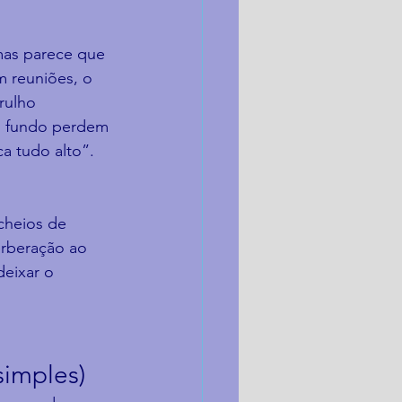
mas parece que 
m reuniões, o 
rulho 
no fundo perdem 
ca tudo alto”.
cheios de 
verberação ao 
eixar o 
simples)