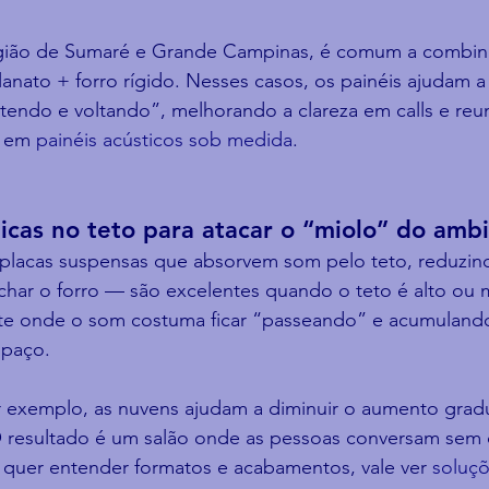
egião de Sumaré e Grande Campinas, é comum a combin
lanato + forro rígido. Nesses casos, os painéis ajudam a 
endo e voltando”, melhorando a clareza em calls e reun
 em 
painéis acústicos sob medida
.
icas no teto para atacar o “miolo” do amb
placas suspensas que absorvem som pelo teto, reduzin
har o forro — são excelentes quando o teto é alto ou mu
te onde o som costuma ficar “passeando” e acumulando
spaço.
r exemplo, as nuvens ajudam a diminuir o aumento gradu
O resultado é um salão onde as pessoas conversam sem
 quer entender formatos e acabamentos, vale ver 
soluçõ