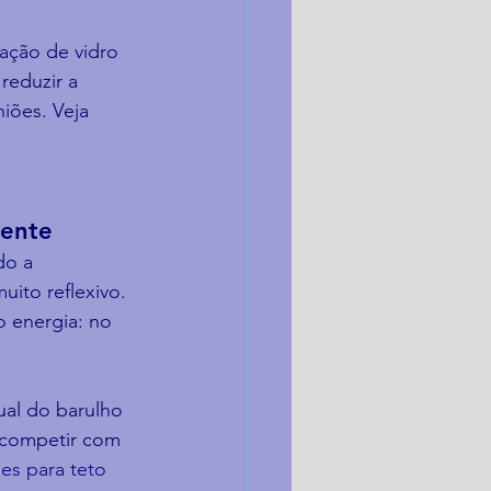
ação de vidro 
reduzir a 
iões. Veja 
iente
do a 
ito reflexivo. 
 energia: no 
al do barulho 
 competir com 
es para teto 