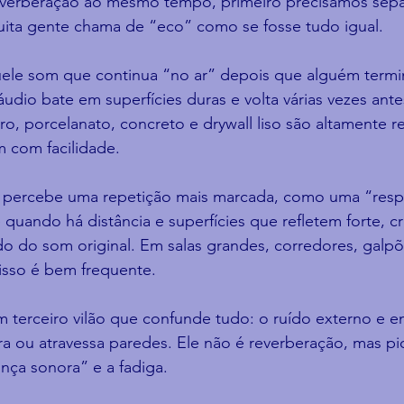
reverberação ao mesmo tempo, primeiro precisamos sepa
ta gente chama de “eco” como se fosse tudo igual.
le som que continua “no ar” depois que alguém termin
dio bate em superfícies duras e volta várias vezes ante
ro, porcelanato, concreto e drywall liso são altamente r
m com facilidade.
percebe uma repetição mais marcada, como uma “resp
uando há distância e superfícies que refletem forte, c
do do som original. Em salas grandes, corredores, galp
 isso é bem frequente.
m terceiro vilão que confunde tudo: o ruído externo e e
a ou atravessa paredes. Ele não é reverberação, mas pi
ça sonora” e a fadiga.