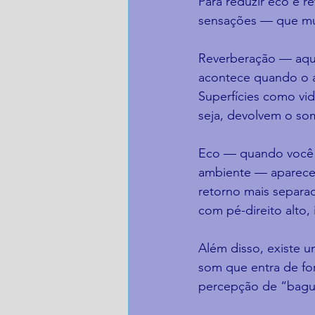
Para reduzir eco e 
sensações — que mui
Reverberação — aque
acontece quando o áu
Superfícies como vid
seja, devolvem o so
Eco — quando você 
ambiente — aparece q
retorno mais separa
com pé-direito alto,
Além disso, existe u
som que entra de for
percepção de “bagun