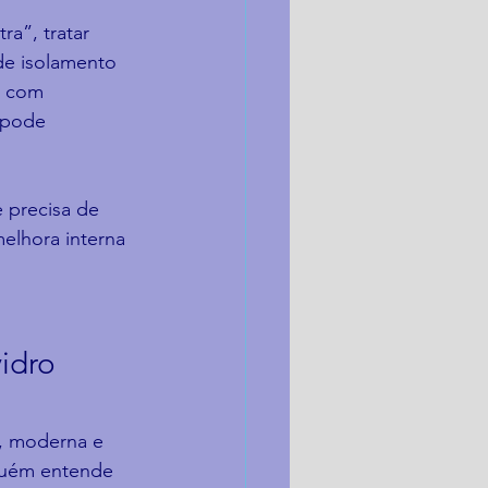
ra”, tratar 
de isolamento 
e com 
 pode 
 precisa de 
elhora interna 
idro 
a, moderna e 
nguém entende 