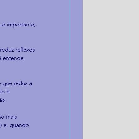
 é importante, 
reduz reflexos 
cê entende 
o que reduz a 
ão e 
ão.
o mais 
o) e, quando 