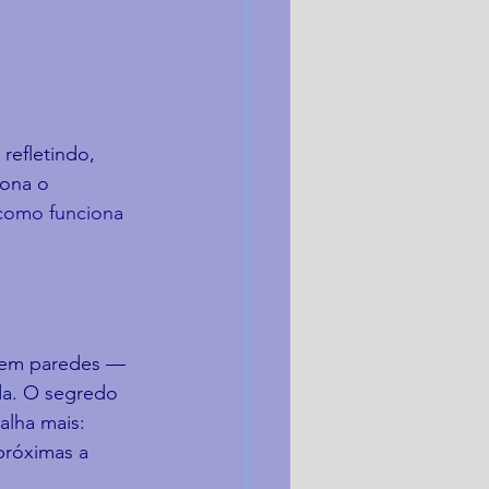
efletindo, 
iona o 
como funciona 
 em paredes — 
da. O segredo 
alha mais: 
próximas a 