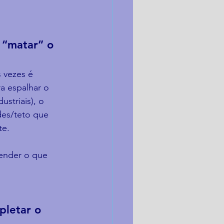
 “matar” o 
 vezes é 
a espalhar o 
striais), o 
des/teto que 
te.
ender o que 
pletar o 