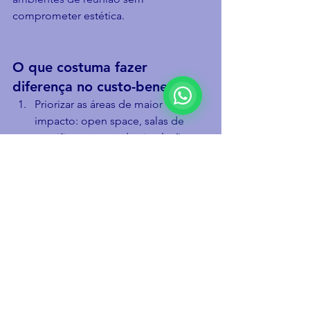
comprometer estética.
O que costuma fazer 
diferença no custo-benefício
Priorizar as áreas de maior 
impacto: open space, salas de 
reunião e pontos de circulação 
onde o eco aumenta o ruído geral.
Escolher soluções que resolvem a 
causa: absorção para eco (reduzir 
reflexos) e isolamento para 
vazamento (bloquear passagem).
Projetar com integração: instalar 
nuvens e painéis sem “brigar” 
com iluminação e climatização 
evita retrabalho.
Para ver opções de materiais e 