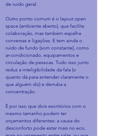
de ruído geral.
Outro ponto comum é o layout open 
space (ambiente aberto), que facilita 
colaboração, mas também espalha 
conversas e ligações. E tem ainda o 
ruído de fundo (som constante), como 
ar-condicionado, equipamentos e 
circulação de pessoas. Tudo isso junto 
reduz a inteligibilidade da fala (o 
quanto dá para entender claramente o 
que alguém diz) e derruba a 
concentração.
É por isso que dois escritórios com o 
mesmo tamanho podem ter 
orçamentos diferentes: a causa do 
desconforto pode estar mais no eco, 
mais no vazamento entre salas, ou nos 