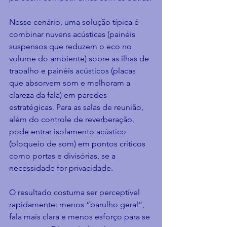
Nesse cenário, uma solução típica é 
combinar nuvens acústicas (painéis 
suspensos que reduzem o eco no 
volume do ambiente) sobre as ilhas de 
trabalho e painéis acústicos (placas 
que absorvem som e melhoram a 
clareza da fala) em paredes 
estratégicas. Para as salas de reunião, 
além do controle de reverberação, 
pode entrar isolamento acústico 
(bloqueio de som) em pontos críticos 
como portas e divisórias, se a 
necessidade for privacidade.
O resultado costuma ser perceptível 
rapidamente: menos “barulho geral”, 
fala mais clara e menos esforço para se 