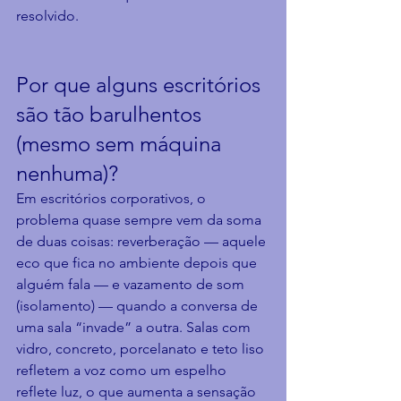
resolvido.
Por que alguns escritórios 
são tão barulhentos 
(mesmo sem máquina 
nenhuma)?
Em escritórios corporativos, o 
problema quase sempre vem da soma 
de duas coisas: reverberação — aquele 
eco que fica no ambiente depois que 
alguém fala — e vazamento de som 
(isolamento) — quando a conversa de 
uma sala “invade” a outra. Salas com 
vidro, concreto, porcelanato e teto liso 
refletem a voz como um espelho 
reflete luz, o que aumenta a sensação 