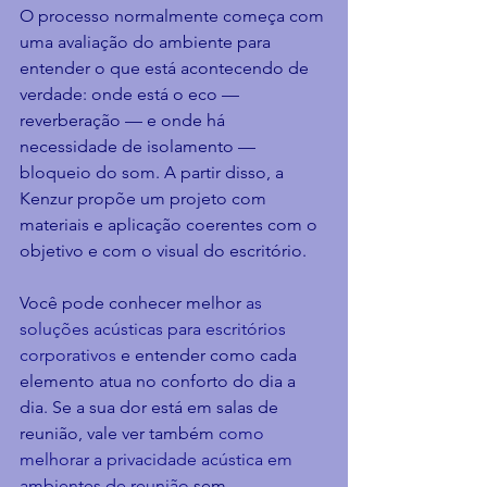
O processo normalmente começa com 
uma avaliação do ambiente para 
entender o que está acontecendo de 
verdade: onde está o eco — 
reverberação — e onde há 
necessidade de isolamento — 
bloqueio do som. A partir disso, a 
Kenzur propõe um projeto com 
materiais e aplicação coerentes com o 
objetivo e com o visual do escritório.
Você pode conhecer melhor 
as 
soluções acústicas para escritórios 
corporativos
 e entender como cada 
elemento atua no conforto do dia a 
dia. Se a sua dor está em salas de 
reunião, vale ver também 
como 
melhorar a privacidade acústica em 
ambientes de reunião
 sem 