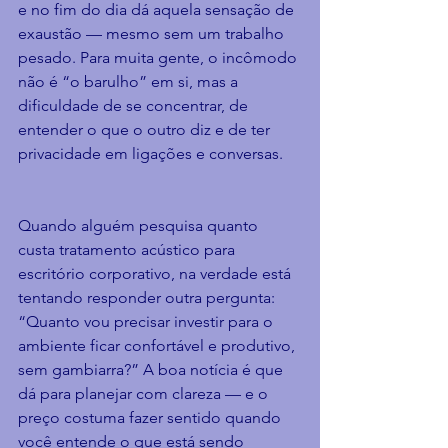
e no fim do dia dá aquela sensação de 
exaustão — mesmo sem um trabalho 
pesado. Para muita gente, o incômodo 
não é “o barulho” em si, mas a 
dificuldade de se concentrar, de 
entender o que o outro diz e de ter 
privacidade em ligações e conversas.
Quando alguém pesquisa quanto 
custa tratamento acústico para 
escritório corporativo, na verdade está 
tentando responder outra pergunta: 
“Quanto vou precisar investir para o 
ambiente ficar confortável e produtivo, 
sem gambiarra?” A boa notícia é que 
dá para planejar com clareza — e o 
preço costuma fazer sentido quando 
você entende o que está sendo 