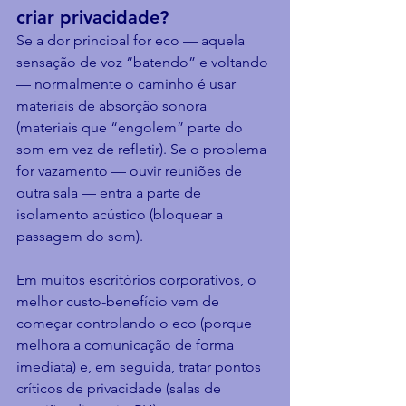
criar privacidade?
Se a dor principal for eco — aquela 
sensação de voz “batendo” e voltando 
— normalmente o caminho é usar 
materiais de absorção sonora 
(materiais que “engolem” parte do 
som em vez de refletir). Se o problema 
for vazamento — ouvir reuniões de 
outra sala — entra a parte de 
isolamento acústico (bloquear a 
passagem do som).
Em muitos escritórios corporativos, o 
melhor custo-benefício vem de 
começar controlando o eco (porque 
melhora a comunicação de forma 
imediata) e, em seguida, tratar pontos 
críticos de privacidade (salas de 