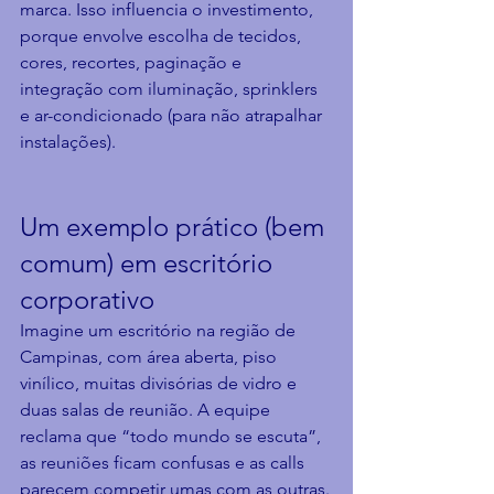
marca. Isso influencia o investimento, 
porque envolve escolha de tecidos, 
cores, recortes, paginação e 
integração com iluminação, sprinklers 
e ar-condicionado (para não atrapalhar 
instalações).
Um exemplo prático (bem 
comum) em escritório 
corporativo
Imagine um escritório na região de 
Campinas, com área aberta, piso 
vinílico, muitas divisórias de vidro e 
duas salas de reunião. A equipe 
reclama que “todo mundo se escuta”, 
as reuniões ficam confusas e as calls 
parecem competir umas com as outras.