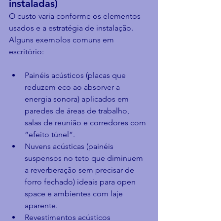
instaladas)
O custo varia conforme os elementos 
usados e a estratégia de instalação. 
Alguns exemplos comuns em 
escritório:
Painéis acústicos (placas que 
reduzem eco ao absorver a 
energia sonora) aplicados em 
paredes de áreas de trabalho, 
salas de reunião e corredores com 
“efeito túnel”.
Nuvens acústicas (painéis 
suspensos no teto que diminuem 
a reverberação sem precisar de 
forro fechado) ideais para open 
space e ambientes com laje 
aparente.
Revestimentos acústicos 