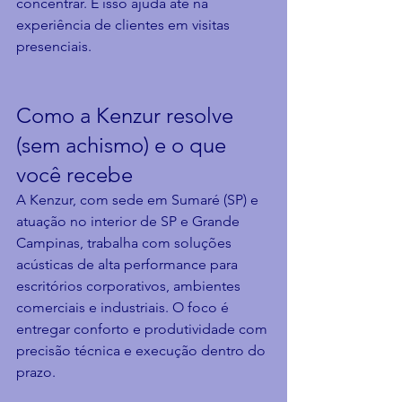
concentrar. E isso ajuda até na 
experiência de clientes em visitas 
presenciais.
Como a Kenzur resolve 
(sem achismo) e o que 
você recebe
A Kenzur, com sede em Sumaré (SP) e 
atuação no interior de SP e Grande 
Campinas, trabalha com soluções 
acústicas de alta performance para 
escritórios corporativos, ambientes 
comerciais e industriais. O foco é 
entregar conforto e produtividade com 
precisão técnica e execução dentro do 
prazo.