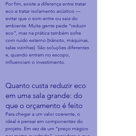
Por fim, existe a diferença entre tratar 
eco e tratar isolamento acústico — 
evitar que o som entre ou saia do 
ambiente. Muita gente pede “reduzir 
eco”, mas na prática também sofre 
com ruído externo (trânsito, máquinas, 
salas vizinhas). São soluções diferentes 
e, quando entram no escopo, 
influenciam o investimento.
Quanto custa reduzir eco 
em uma sala grande: do 
que o orçamento é feito
Para chegar a um valor coerente, o 
ideal é pensar em componentes do 
projeto. Em vez de um “preço mágico 
por metro quadrado”, considere o que 