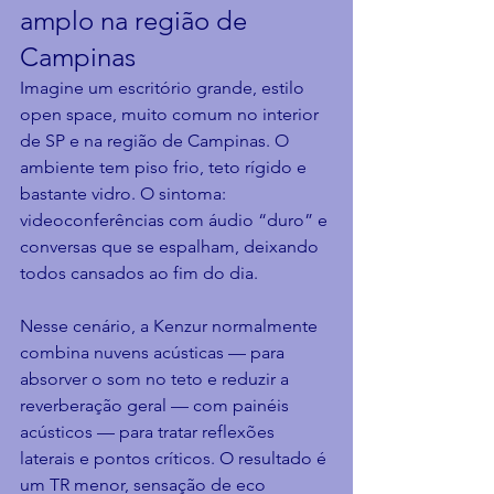
amplo na região de 
Campinas
Imagine um escritório grande, estilo 
open space, muito comum no interior 
de SP e na região de Campinas. O 
ambiente tem piso frio, teto rígido e 
bastante vidro. O sintoma: 
videoconferências com áudio “duro” e 
conversas que se espalham, deixando 
todos cansados ao fim do dia.
Nesse cenário, a Kenzur normalmente 
combina nuvens acústicas — para 
absorver o som no teto e reduzir a 
reverberação geral — com painéis 
acústicos — para tratar reflexões 
laterais e pontos críticos. O resultado é 
um TR menor, sensação de eco 