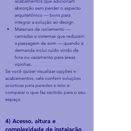
acabamentos que adicionam 
absorção sem perder o aspecto 
arquitetônico — bons para 
integrar a solução ao design.
Materiais de isolamento — 
camadas e sistemas que reduzem 
a passagem de som — quando a 
demanda inclui ruído vindo de 
fora ou vazamento para áreas 
vizinhas.
Se você quiser visualizar opções e 
acabamentos, vale conferir 
soluções 
acústicas para paredes e teto
 e 
comparar o que faz sentido para o seu 
espaço.
4) Acesso, altura e 
complexidade de instalação