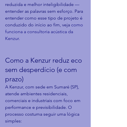
reduzida e melhor inteligibilidade — 
entender as palavras sem esforço. Para 
entender como esse tipo de projeto é 
conduzido do início ao fim, veja 
como 
funciona a consultoria acústica da 
Kenzur
.
Como a Kenzur reduz eco 
sem desperdício (e com 
prazo)
A Kenzur, com sede em Sumaré (SP), 
atende ambientes residenciais, 
comerciais e industriais com foco em 
performance e previsibilidade. O 
processo costuma seguir uma lógica 
simples: