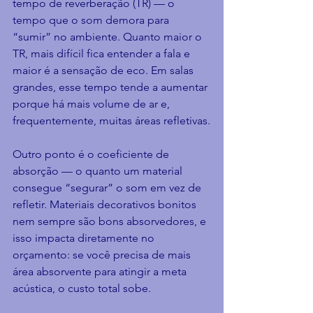
tempo de reverberação (TR) — o 
tempo que o som demora para 
“sumir” no ambiente. Quanto maior o 
TR, mais difícil fica entender a fala e 
maior é a sensação de eco. Em salas 
grandes, esse tempo tende a aumentar 
porque há mais volume de ar e, 
frequentemente, muitas áreas refletivas.
Outro ponto é o coeficiente de 
absorção — o quanto um material 
consegue “segurar” o som em vez de 
refletir. Materiais decorativos bonitos 
nem sempre são bons absorvedores, e 
isso impacta diretamente no 
orçamento: se você precisa de mais 
área absorvente para atingir a meta 
acústica, o custo total sobe.