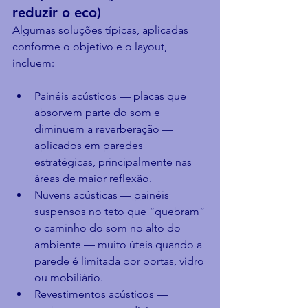
reduzir o eco)
Algumas soluções típicas, aplicadas 
conforme o objetivo e o layout, 
incluem:
Painéis acústicos — placas que 
absorvem parte do som e 
diminuem a reverberação — 
aplicados em paredes 
estratégicas, principalmente nas 
áreas de maior reflexão.
Nuvens acústicas — painéis 
suspensos no teto que “quebram” 
o caminho do som no alto do 
ambiente — muito úteis quando a 
parede é limitada por portas, vidro 
ou mobiliário.
Revestimentos acústicos — 