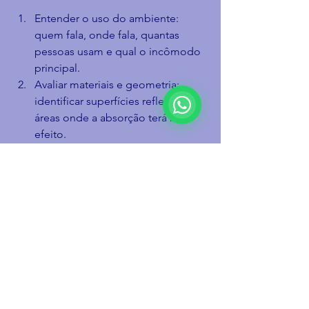
Entender o uso do ambiente: 
quem fala, onde fala, quantas 
pessoas usam e qual o incômodo 
principal.
Avaliar materiais e geometria: 
identificar superfícies reflexivas e 
áreas onde a absorção terá mais 
efeito.
Dimensionar a solução: definir 
quantidade e posicionamento de 
painéis, nuvens e revestimentos, 
com acabamento alinhado ao seu 
projeto.
Instalar com segurança e 
organização: equipe preparada 
para obra limpa e prazos bem 
definidos.
Se você está comparando 