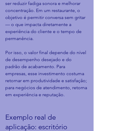
ser reduzir fadiga sonora e melhorar 
concentração. Em um restaurante, o 
objetivo é permitir conversa sem gritar 
— o que impacta diretamente a 
experiência do cliente e o tempo de 
permanência.
Por isso, o valor final depende do nível 
de desempenho desejado e do 
padrão de acabamento. Para 
empresas, esse investimento costuma 
retornar em produtividade e satisfação; 
para negócios de atendimento, retorna 
em experiência e reputação.
Exemplo real de 
aplicação: escritório 