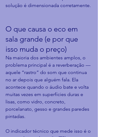
solução é dimensionada corretamente.
O que causa o eco em 
sala grande (e por que 
isso muda o preço)
Na maioria dos ambientes amplos, o 
problema principal é a reverberação — 
aquele “rastro” do som que continua 
no ar depois que alguém fala. Ela 
acontece quando o áudio bate e volta 
muitas vezes em superfícies duras e 
lisas, como vidro, concreto, 
porcelanato, gesso e grandes paredes 
pintadas.
O indicador técnico que mede isso é o 