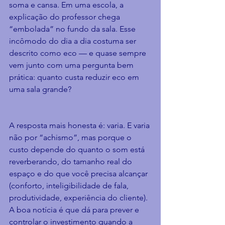
soma e cansa. Em uma escola, a 
explicação do professor chega 
“embolada” no fundo da sala. Esse 
incômodo do dia a dia costuma ser 
descrito como eco — e quase sempre 
vem junto com uma pergunta bem 
prática: quanto custa reduzir eco em 
uma sala grande?
A resposta mais honesta é: varia. E varia 
não por “achismo”, mas porque o 
custo depende do quanto o som está 
reverberando, do tamanho real do 
espaço e do que você precisa alcançar 
(conforto, inteligibilidade de fala, 
produtividade, experiência do cliente). 
A boa notícia é que dá para prever e 
controlar o investimento quando a 